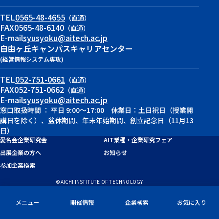
TEL
0565-48-4655
（直通）
FAX
0565-48-6140
（直通）
E-mail
syusyoku@aitech.ac.jp
自由ヶ丘キャンパス
キャリアセンター
(経営情報システム専攻)
TEL
052-751-0661
（直通）
FAX
052-751-0662
（直通）
E-mail
syusyoku@aitech.ac.jp
窓口取扱時間 ： 平日 9:00～17:00 休業日：土日祝日（授業開
講日を除く）、盆休期間、年末年始期間、創立記念日（11月13
日）
愛名会企業研究会
AIT業種・企業研究フェア
出展企業の方へ
お知らせ
参加企業検索
©AICHI INSTITUTE OF TECHNOLOGY
メニュー
開催情報
企業検索
お気に入り