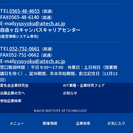
TEL
0565-48-4655
（直通）
FAX
0565-48-6140
（直通）
E-mail
syusyoku@aitech.ac.jp
自由ヶ丘キャンパス
キャリアセンター
(経営情報システム専攻)
TEL
052-751-0661
（直通）
FAX
052-751-0662
（直通）
E-mail
syusyoku@aitech.ac.jp
窓口取扱時間 ： 平日 9:00～17:00 休業日：土日祝日（授業開
講日を除く）、盆休期間、年末年始期間、創立記念日（11月13
日）
愛名会企業研究会
AIT業種・企業研究フェア
出展企業の方へ
お知らせ
参加企業検索
©AICHI INSTITUTE OF TECHNOLOGY
メニュー
開催情報
企業検索
お気に入り