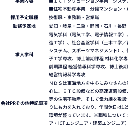
事業内容
■ＩＣＴソリューション事業 シス
■住宅不動産事業 分譲マンション・
採用予定職種
技術職・事務職・営業職
勤務予定地
愛知・岐阜・三重・静岡・石川・長野
電気学科（電気工学、電子情報工学）
造工学）、社会基盤学科（土木工学／
システム、スポーツマネジメント）、
求人学科
子工学専攻、博士前期課程 材料化学専
前期課程 経営情報科学専攻、博士後期
経営情報科学専攻
ＮＤＳは東海地方を中心にみなさんの
心に、ＥＴＣ設備などの高速道路設備
等の住宅不動産、そして電力線を敷設
会社PR
その他特記事項
りにも力を入れており、年間休日は12
環境が整っています。※職種について
ア・ICTエンジニア・建築エンジニア