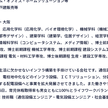
テム・オフィス・ホームソリューション等
戸建販売等
・大阪
、応用化学科（応用化学、バイオ環境化学）、機械学科（機械
都市デザイン）、建築学科（建築学、住居デザイン）、経営学
情報科学科（コンピュータシステム、メディア情報）、博士前期
攻、博士前期課程 機械工学専攻、博士前期課程 建設システム
課程 電気・材料工学専攻、博士後期課程 生産・建設工学専攻
生活に欠かせないインフラ構築を手掛けている会社です。通信
、電柱地中化などのインフラ設備、ＩＣＴソリューション、分
する配電設備へと事業を拡大発展させてきました。また働きや
5日。育児休暇取得率も男女ともに100％とライフワークバラ
：技術職（通信設備エンジニア・電気設備エンジニア・社会基
）