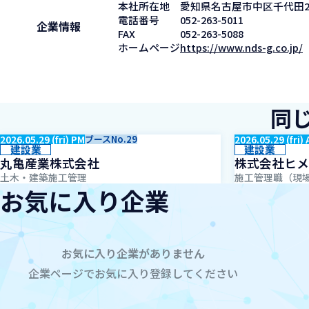
本社所在地
愛知県名古屋市中区千代田2-
電話番号
052-263-5011
企業情報
FAX
052-263-5088
ホームページ
https://www.nds-g.co.jp/
同
2026.05.29 (fri) PM
ブースNo.29
2026.05.29 (fri)
建設業
建設業
丸亀産業株式会社
株式会社ヒメ
土木・建築施工管理
施工管理職（現
お気に入り企業
お気に入り企業がありません
企業ページでお気に入り登録してください