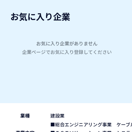
お気に入り企業
愛名会企業研究会
A
company
学内企業研究会2026
参加企業
お気に入り企業がありません
企業ページでお気に入り登録してください
ホーム
NDS株式会社
NDS株式会社
2026.05.29
午前の部 9:30~11:45
ブース No.3
(fri)
業種
建設業
■総合エンジニアリング事業 ケー