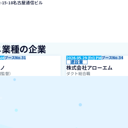
15-18名古屋通信ビル
じ業種の企業
 AM
ブースNo.31
2026.05.29 (fri) PM
ブースNo.34
建設業
ノ
株式会社アローエム
場監督）
ダクト総合職