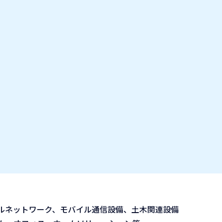
お気に入り企業
IT業種・企業研究フェア
出展企業の方へ
お知らせ
ブルネットワーク、モバイル通信設備、土木関連設備