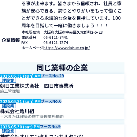
る事が出来ます。皆さまから信頼され、社員と家
族が安心できる、誇りとやりがいをもって働くこ
とができる永続的な企業を目指しています。100
周年を目指して一緒に働きましょう！！！
本社所在地
大阪府大阪市中央区久太郎町2-5-28
電話番号
06-6121-7441
企業情報
FAX
06-6121-7374
ホームページ
https://www.daisue.co.jp/
同じ業種の企業
2026.05.31 (sun) AM
ブースNo.29
建設業
朝日工業株式会社 四日市事業所
施工管理職
2026.05.31 (sun) PM
ブースNo.6
建設業
株式会社亀川組
土木または建築の施工管理業務補助
2026.05.30 (sat) PM
ブースNo.9
建設業
株式会社オリエンタルコンサルタンツ