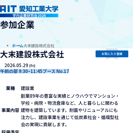
company
学内企業研究会2026
参加企業
ホーム
大末建設株式会社
大末建設株式会社
お気に入り登録
2026.05.29
(fri)
午前の部 9:30~11:45
ブース No.17
業種
建設業
創業89年の豊富な実績とノウハウでマンション・
学校・病院・物流倉庫など、人と暮らしに関わる
事業内容
建物を建築しています。耐震やリニューアルにも
注力し、建設事業を通じて低炭素社会・循環型社
会の実現に貢献します。
採用予定