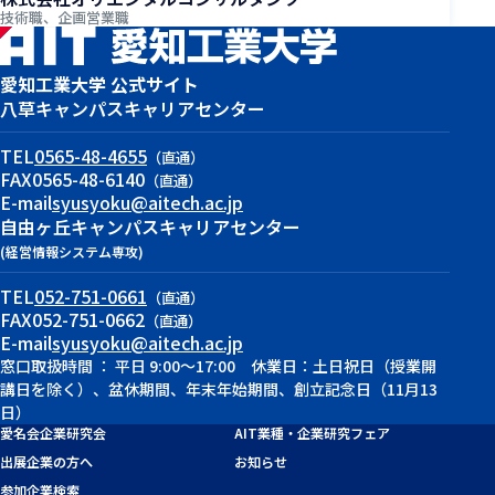
技術職、企画営業職
愛知工業大学 公式サイト
八草キャンパス
キャリアセンター
TEL
0565-48-4655
（直通）
FAX
0565-48-6140
（直通）
E-mail
syusyoku@aitech.ac.jp
自由ヶ丘キャンパス
キャリアセンター
(経営情報システム専攻)
TEL
052-751-0661
（直通）
FAX
052-751-0662
（直通）
E-mail
syusyoku@aitech.ac.jp
窓口取扱時間 ： 平日 9:00～17:00 休業日：土日祝日（授業開
講日を除く）、盆休期間、年末年始期間、創立記念日（11月13
日）
愛名会企業研究会
AIT業種・企業研究フェア
出展企業の方へ
お知らせ
参加企業検索