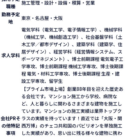
施工管理・設計・設備・積算・営業
職種
勤務予定
東京・名古屋・大阪
地
電気学科（電気工学、電子情報工学）、機械学科
（機械工学、機械創造工学）、社会基盤学科（土
木工学／都市デザイン）、建築学科（建築学、住
居デザイン）、経営学科（経営情報システム、ス
求人学科
ポーツマネジメント）、博士前期課程 電気電子工
学専攻、博士前期課程 機械工学専攻、博士後期課
程 電気・材料工学専攻、博士後期課程 生産・建
設工学専攻、留学生
【プライム市場上場】創業88年目を迎えた歴史あ
る会社です。マンション施工から学校、病院な
ど、人と暮らしに関わるさまざまな建物を施工し
ています。マンションの施工実績は業界トップク
会社PR
そ
ラスの実績を持っています！直近では「大阪・関
の他特記
西万博」のチェコ共和国のパビリオンを単独施工
事項
した実績があり、思い出に残る様々な建物に携わ