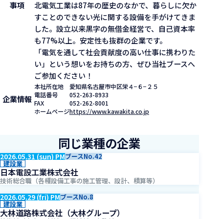
事項
北電気工業は87年の歴史のなかで、暮らしに欠か
すことのできない光に関する設備を手がけてきま
した。設立以来黒字の無借金経営で、自己資本率
も77%以上。安定性も抜群の企業です。
「電気を通して社会貢献度の高い仕事に携わりた
い」という想いをお持ちの方、ぜひ当社ブースへ
ご参加ください！
本社所在地
愛知県名古屋市中区栄４−６−２５
電話番号
052-263-8933
企業情報
FAX
052-262-8001
ホームページ
https://www.kawakita.co.jp
同じ業種の企業
2026.05.31 (sun) PM
ブースNo.42
建設業
日本電設工業株式会社
技術総合職（各種設備工事の施工管理、設計、積算等）
2026.05.29 (fri) PM
ブースNo.8
建設業
大林道路株式会社（大林グループ）