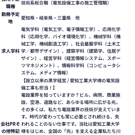
技術系総合職（電気設備工事の施工管理職）
職種
勤務予定
愛知県・岐阜県・三重県 他
地
電気学科（電気工学、電子情報工学）、応用化学
科（応用化学、バイオ環境化学）、機械学科（機
械工学、機械創造工学）、社会基盤学科（土木工
求人学科
学／都市デザイン）、建築学科（建築学、住居デ
ザイン）、経営学科（経営情報システム、スポー
ツマネジメント）、情報科学科（コンピュータシ
ステム、メディア情報）
【設立以来の黒字経営 / 愛知工業大学様の電気設
備工事も担当！】
電設業界を知っていますか？ビル、病院、商業施
設、空港、道路など、あらゆる場所に広がる光。
その多くは、私たち電設業界の技術が支えていま
す。時代が変わっても常に必要とされ続ける、失
会社PR
そ
われることのない仕事です。当社は愛知工業大学
の他特記
様をはじめ、全国の「光」を支える企業私たち川