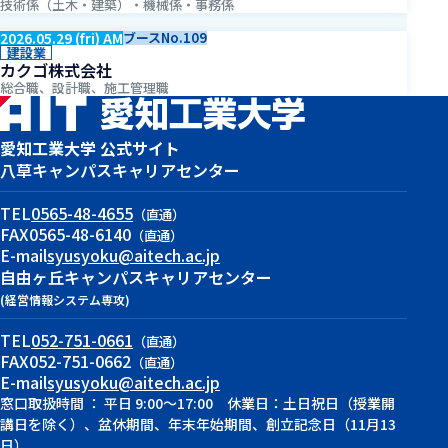
技術係（土木・建築）・機械係・事務係
2026.05.29 (fri) AM
ブースNo.109
建設業
カクゴ株式会社
総合職、設計職、施工管理職
愛知工業大学 公式サイト
八草キャンパス
キャリアセンター
TEL
0565-48-4655
（直通）
FAX
0565-48-6140
（直通）
E-mail
syusyoku@aitech.ac.jp
自由ヶ丘キャンパス
キャリアセンター
(経営情報システム専攻)
TEL
052-751-0661
（直通）
FAX
052-751-0662
（直通）
E-mail
syusyoku@aitech.ac.jp
窓口取扱時間 ： 平日 9:00～17:00 休業日：土日祝日（授業開
講日を除く）、盆休期間、年末年始期間、創立記念日（11月13
日）