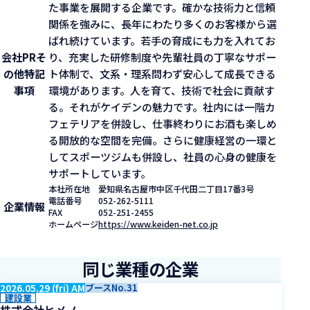
た事業を展開する企業です。確かな技術力と信頼
関係を強みに、長年にわたり多くのお客様から選
ばれ続けています。若手の育成にも力を入れてお
会社PR
そ
り、充実した研修制度や先輩社員の丁寧なサポー
の他特記
ト体制で、文系・理系問わず安心して成長できる
事項
環境があります。人を育て、技術で社会に貢献す
る。それがケイデンの魅力です。社内には一階カ
フェテリアを併設し、仕事終わりにお酒も楽しめ
る開放的な空間を完備。さらに健康経営の一環と
してスポーツジムも併設し、社員の心身の健康を
サポートしています。
本社所在地
愛知県名古屋市中区千代田二丁目17番3号
電話番号
052-262-5111
企業情報
FAX
052-251-2455
ホームページ
https://www.keiden-net.co.jp
同じ業種の企業
2026.05.29 (fri) AM
ブースNo.31
建設業
株式会社ヒメノ