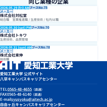
同じ業種の企業
2026.05.29 (fri) AM
ブースNo.75
メーカー
株式会社対松堂
総合職 営業推進職 / 生産技術 / 社内SE職
2026.05.30 (sat) PM
ブースNo.70
メーカー
株式会社トキワ
生産技術、品質管理
2026.05.31 (sun) AM
ブースNo.78
メーカー
株式会社東伸
技術職
愛知工業大学 公式サイト
八草キャンパス
キャリアセンター
TEL
0565-48-4655
（直通）
FAX
0565-48-6140
（直通）
E-mail
syusyoku@aitech.ac.jp
自由ヶ丘キャンパス
キャリアセンター