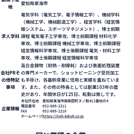
愛知県東海市
地
電気学科（電気工学、電子情報工学）、機械学科
（機械工学、機械創造工学）、経営学科（経営情
報システム、スポーツマネジメント）、博士前期
求人学科
課程 電気電子工学専攻、博士前期課程 材料化学
専攻、博士前期課程 機械工学専攻、博士前期課程
経営情報科学専攻、博士後期課程 電気・材料工学
専攻、博士後期課程 経営情報科学専攻
高合金鋳物（耐熱・耐摩耗）および表面処理装置
会社PR
そ
の専門メーカーで、ショットピーニング受託加工
の他特記
も手掛け、各基幹産業に信用と実績を重ねていま
事項
す。また、その他の特長としては創業103年の歴
史があり、年間休日が125日、転勤は無しです。
本社所在地
愛知県東海市南柴田町ヌノ割412番地の4
電話番号
052-689-2211
企業情報
FAX
052-689-2210
ホームページ
https://itoh-kikoh.co.jp