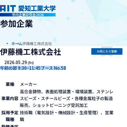
company
学内企業研究会2026
参加企業
ホーム
伊藤機工株式会社
伊藤機工株式会社
お気に入り登録
2026.05.29
(fri)
午前の部 9:30~11:45
ブース No.58
業種
メーカー
高合金鋳物、表面処理装置・環境装置、ステンレ
事業内容
スビーズ・スチールビーズ・各種金属粒子の製造
販売、ショットピーニング受託加工
採用予定
技術職（電気設計・機械設計・生産管理）、営業
職種
職
勤務予定