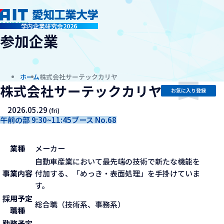
company
学内企業研究会2026
参加企業
ホーム
株式会社サーテックカリヤ
株式会社サーテックカリヤ
お気に入り登録
2026.05.29
(fri)
午前の部 9:30~11:45
ブース No.68
業種
メーカー
自動車産業において最先端の技術で新たな機能を
事業内容
付加する、「めっき・表面処理」を手掛けていま
す。
採用予定
総合職（技術系、事務系）
職種
勤務予定