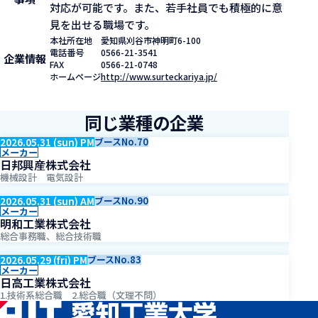
対応が可能です。また、若手社員でも積極的に意
見を出せる職場です。
本社所在地
愛知県刈谷市神明町6-100
電話番号
0566-21-3541
企業情報
FAX
0566-21-0748
ホームページ
http://www.surteckariya.jp/
同じ業種の企業
2026.05.31 (sun) PM
ブースNo.70
メーカー
日邦興産株式会社
機械設計 電気設計
2026.05.31 (sun) AM
ブースNo.90
メーカー
明和工業株式会社
総合事務職、総合技術職
2026.05.29 (fri) PM
ブースNo.83
メーカー
日高工業株式会社
1.技術系総合職 2.総合職（文理不問）