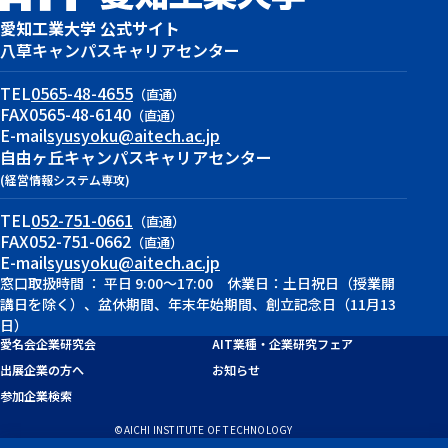
愛知工業大学 公式サイト
八草キャンパス
キャリアセンター
TEL
0565-48-4655
（直通）
FAX
0565-48-6140
（直通）
E-mail
syusyoku@aitech.ac.jp
自由ヶ丘キャンパス
キャリアセンター
(経営情報システム専攻)
TEL
052-751-0661
（直通）
FAX
052-751-0662
（直通）
E-mail
syusyoku@aitech.ac.jp
窓口取扱時間 ： 平日 9:00～17:00 休業日：土日祝日（授業開
講日を除く）、盆休期間、年末年始期間、創立記念日（11月13
日）
愛名会企業研究会
AIT業種・企業研究フェア
出展企業の方へ
お知らせ
参加企業検索
©AICHI INSTITUTE OF TECHNOLOGY