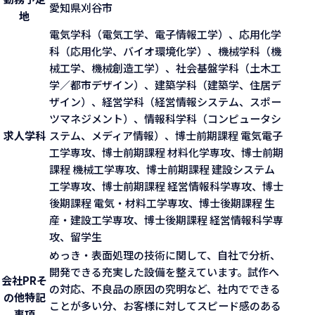
愛知県刈谷市
地
電気学科（電気工学、電子情報工学）、応用化学
科（応用化学、バイオ環境化学）、機械学科（機
械工学、機械創造工学）、社会基盤学科（土木工
学／都市デザイン）、建築学科（建築学、住居デ
ザイン）、経営学科（経営情報システム、スポー
ツマネジメント）、情報科学科（コンピュータシ
求人学科
ステム、メディア情報）、博士前期課程 電気電子
工学専攻、博士前期課程 材料化学専攻、博士前期
課程 機械工学専攻、博士前期課程 建設システム
工学専攻、博士前期課程 経営情報科学専攻、博士
後期課程 電気・材料工学専攻、博士後期課程 生
産・建設工学専攻、博士後期課程 経営情報科学専
攻、留学生
めっき・表面処理の技術に関して、自社で分析、
開発できる充実した設備を整えています。試作へ
会社PR
そ
の対応、不良品の原因の究明など、社内でできる
の他特記
ことが多い分、お客様に対してスピード感のある
事項