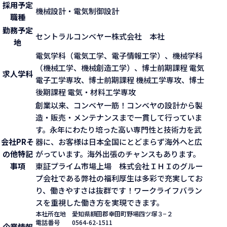
採用予定
機械設計・電気制御設計
職種
勤務予定
セントラルコンベヤー株式会社 本社
地
電気学科（電気工学、電子情報工学）、機械学科
（機械工学、機械創造工学）、博士前期課程 電気
求人学科
電子工学専攻、博士前期課程 機械工学専攻、博士
後期課程 電気・材料工学専攻
創業以来、コンベヤ一筋！コンベヤの設計から製
造・販売・メンテナンスまで一貫して行っていま
す。永年にわたり培った高い専門性と技術力を武
会社PR
そ
器に、お客様は日本全国にとどまらず海外へと広
の他特記
がっています。海外出張のチャンスもあります。
事項
東証プライム市場上場 株式会社ＩＨＩのグルー
プ会社である弊社の福利厚生は多彩で充実してお
り、働きやすさは抜群です！ワークライフバラン
スを重視した働き方を実現できます。
本社所在地
愛知県額田郡幸田町野場四ツ塚３−２
電話番号
0564-62-1511
企業情報