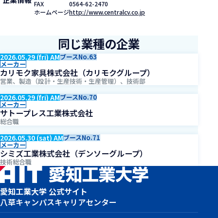
FAX
0564-62-2470
ホームページ
http://www.centralcv.co.jp
同じ業種の企業
2026.05.29 (fri) AM
ブースNo.63
メーカー
カリモク家具株式会社（カリモクグループ）
営業、製造（設計・生産技術・生産管理）、技術部
2026.05.29 (fri) AM
ブースNo.70
メーカー
サトープレス工業株式会社
総合職
2026.05.30 (sat) AM
ブースNo.71
メーカー
シミズ工業株式会社（デンソーグループ）
技術総合職
愛知工業大学 公式サイト
八草キャンパス
キャリアセンター