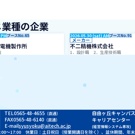
じ業種の企業
) PM
ブースNo.65
2026.05.30 (sat) AM
ブースNo.91
メーカー
電機製作所
不二精機株式会社
造
1．設計職 2．生産技術職
TEL
0565-48-4655
自由ヶ丘キャンパ
（直通）
FAX
0565-48-6140
キャリアセンター
（直通）
E-mail
syusyoku@aitech.ac.jp
(経営情報システム専攻)
 9:00～17:00 休業日：土日祝日（授業開講日を除く）、盆休期間、年