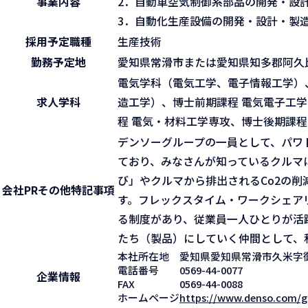
事業内容
2．自動車空気制御系部品の開発・設
3．自動化生産設備の開発・設計・製
採用予定職種
生産技術
勤務予定地
愛知県常滑市または愛知県知多郡阿久
電気学科（電気工学、電子情報工学）
求人学科
造工学）、博士前期課程 電気電子工学
程 電気・材料工学専攻、博士後期課程
デンソーグループの一員として、パワ
ており、みなさんが知っているクルマ
び」やクルマから排出されるCo2の
会社PR
その他特記事項
す。フレックスタイム・ワークシェア
る制度があり、従業員一人ひとりが活
たち（製品）にしていく仲間として、
本社所在地
愛知県愛知県常滑市久米字
電話番号
0569-44-0077
企業情報
FAX
0569-44-0088
ホームページ
https://www.denso.com/g