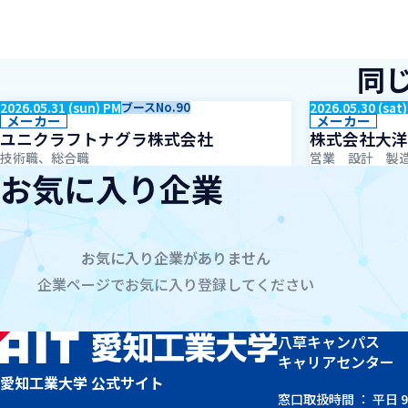
同
2026.05.31 (sun) PM
ブースNo.90
2026.05.30 (sat
メーカー
メーカー
ユニクラフトナグラ株式会社
株式会社大洋
技術職、総合職
営業 設計 製
お気に入り企業
お気に入り企業がありません
企業ページでお気に入り登録してください
八草キャンパス
キャリアセンター
愛知工業大学 公式サイト
窓口取扱時間 ： 平日