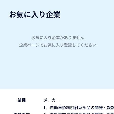
お気に入り企業
愛名会企業研究会
A
company
学内企業研究会2026
参加企業
お気に入り企業がありません
企業ページでお気に入り登録してください
ホーム
株式会社デンソーダイシン
株式会社デンソーダイシン
2026.05.29
午前の部 9:30~11:45
ブース No.84
(fri)
業種
メーカー
1．自動車燃料噴射系部品の開発・設