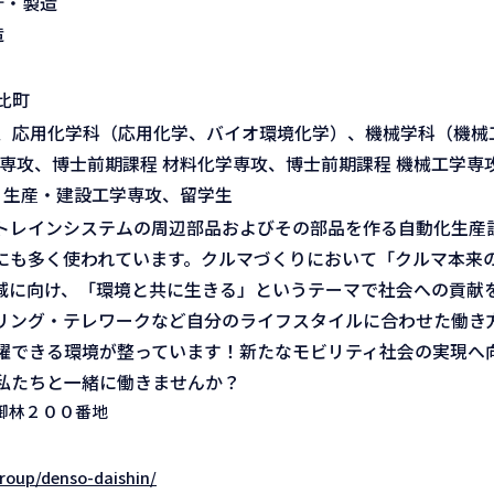
計・製造
造
比町
、応用化学科（応用化学、バイオ環境化学）、機械学科（機械
専攻、博士前期課程 材料化学専攻、博士前期課程 機械工学専
 生産・建設工学専攻、留学生
トレインシステムの周辺部品およびその部品を作る自動化生産
にも多く使われています。クルマづくりにおいて「クルマ本来
削減に向け、「環境と共に生きる」というテーマで社会への貢献
リング・テレワークなど自分のライフスタイルに合わせた働き
躍できる環境が整っています！新たなモビリティ社会の実現へ
私たちと一緒に働きませんか？
御林２００番地
roup/denso-daishin/