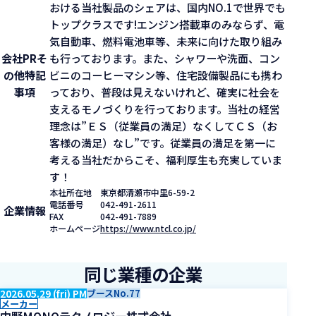
おける当社製品のシェアは、国内NO.1で世界でも
トップクラスです!エンジン搭載車のみならず、電
気自動車、燃料電池車等、未来に向けた取り組み
会社PR
そ
も行っております。また、シャワーや洗面、コン
の他特記
ビニのコーヒーマシン等、住宅設備製品にも携わ
事項
っており、普段は見えないけれど、確実に社会を
支えるモノづくりを行っております。当社の経営
理念は”ＥＳ（従業員の満足）なくしてＣＳ（お
客様の満足）なし”です。従業員の満足を第一に
考える当社だからこそ、福利厚生も充実していま
す！
本社所在地
東京都清瀬市中里6-59-2
電話番号
042-491-2611
企業情報
FAX
042-491-7889
ホームページ
https://www.ntcl.co.jp/
同じ業種の企業
2026.05.29 (fri) PM
ブースNo.77
メーカー
中野MONOテクノロジー株式会社