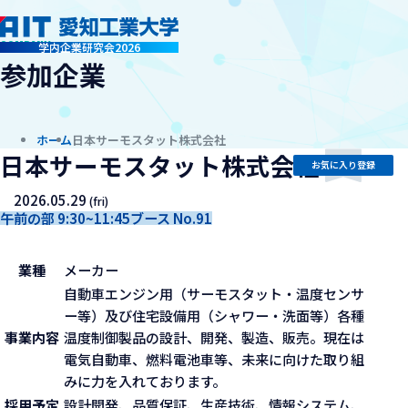
company
学内企業研究会2026
参加企業
ホーム
日本サーモスタット株式会社
日本サーモスタット株式会社
お気に入り登録
2026.05.29
(fri)
午前の部 9:30~11:45
ブース No.91
業種
メーカー
自動車エンジン用（サーモスタット・温度センサ
ー等）及び住宅設備用（シャワー・洗面等）各種
事業内容
温度制御製品の設計、開発、製造、販売。現在は
電気自動車、燃料電池車等、未来に向けた取り組
みに力を入れております。
採用予定
設計開発、品質保証、生産技術、情報システム、