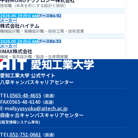
技術職（未来を形にする設計と技術）
2026.05.29 (fri) AM
ブースNo.92
メーカー
株式会社ハイテム
機械設計職・電機設計職・技術工務・技術営業
2026.05.29 (fri) AM
ブースNo.53
メーカー
IMAX株式会社
機械・電気設計職／製造・生産関連職
愛知工業大学 公式サイト
八草キャンパス
キャリアセンター
TEL
0565-48-4655
（直通）
FAX
0565-48-6140
（直通）
E-mail
syusyoku@aitech.ac.jp
自由ヶ丘キャンパス
キャリアセンター
(経営情報システム専攻)
TEL
052-751-0661
（直通）