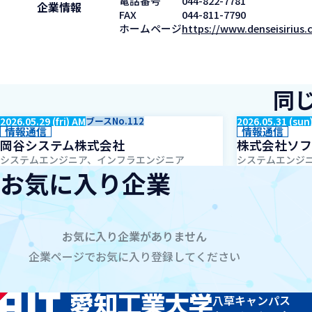
電話番号
044-822-7781
企業情報
FAX
044-811-7790
ホームページ
https://www.denseisirius
同
2026.05.29 (fri) AM
ブースNo.112
2026.05.31 (sun
情報通信
情報通信
岡谷システム株式会社
株式会社ソフ
システムエンジニア、インフラエンジニア
システムエンジニ
お気に入り企業
お気に入り企業がありません
企業ページでお気に入り登録してください
八草キャンパス