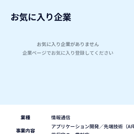
お気に入り企業
愛名会企業研究会
A
company
学内企業研究会2026
参加企業
お気に入り企業がありません
企業ページでお気に入り登録してください
ホーム
デンセイシリウス株式会社
デンセイシリウス株式会社
2026.05.29
午前の部 9:30~11:45
ブース No.116
(fri)
業種
情報通信
アプリケーション開発／先端技術（A
事業内容