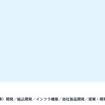
お気に入り企業
IT業種・企業研究フェア
出展企業の方へ
お知らせ
I等）開発／組込開発／インフラ構築／自社製品開発／提案・開