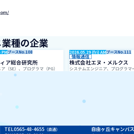
.com/
じ業種の企業
) PM
ブースNo.108
2026.05.29 (fri) AM
ブースNo.111
情報通信
ィア総合研究所
株式会社エヌ・メルクス
ア（SE）、プログラマ（PG）
システムエンジニア、プログラマ
TEL
0565-48-4655
自由ヶ丘キャンパ
（直通）