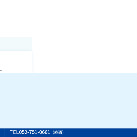
ー
ス
TEL
052-751-0661
（直通）