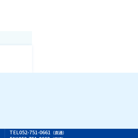
ス
TEL
052-751-0661
（直通）