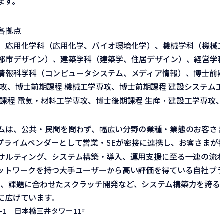
ます。
各拠点
、応用化学科（応用化学、バイオ環境化学）、機械学科（機械
都市デザイン）、建築学科（建築学、住居デザイン）、経営学
情報科学科（コンピュータシステム、メディア情報）、博士前期
攻、博士前期課程 機械工学専攻、博士前期課程 建設システム
課程 電気・材料工学専攻、博士後期課程 生産・建設工学専攻
ムは、公共・民間を問わず、幅広い分野の業種・業態のお客さま
。プライムベンダーとして営業・SEが密接に連携し、お客さま
ンサルティング、システム構築・導入、運用支援に至る一連の流
ットワークを持つ大手ユーザーから高い評価を得ている自社ブ
じめ、課題に合わせたスクラッチ開発など、システム構築力を誇る
に広げています。
-1 日本橋三井タワー11F