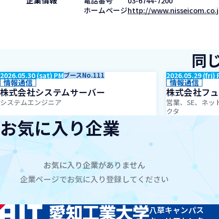
企業情報
電話番号
03-6744-7200
ホームページ
http://www.nisseicom.co.j
同
2026.05.30 (sat) PM
ブースNo.111
2026.05.29 (fri)
情報通信
情報通信
株式会社システムサーバー
株式会社フュ
システムエンジニア
営業、SE、ネッ
クタ
お気に入り企業
お気に入り企業がありません
企業ページでお気に入り登録してください
八草キャンパス