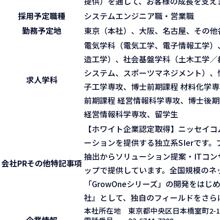
提供）を通して、お客様の成長を支え
採用予定職種
システムエンジニア職・営業職
勤務予定地
東京（本社）、大阪、名古屋、その他
電気学科（電気工学、電子情報工学）
造工学）、社会基盤学科（土木工学／
システム、スポーツマネジメント）、
求人学科
子工学専攻、博士前期課程 材料化学専
前期課程 経営情報科学専攻、博士後期
経営情報科学専攻、留学生
【ホワイト企業認定取得】ニッセイコ
ーションを提供する独立系SIerです
抽出からソリューション提案・ITコ
会社PR
その他特記事項
ップで提供しています。全国規模のネ
「GrowOneシリーズ」の開発をは
社』として、独自のフィールドをさら
本社所在地
東京都中央区日本橋室町2-1