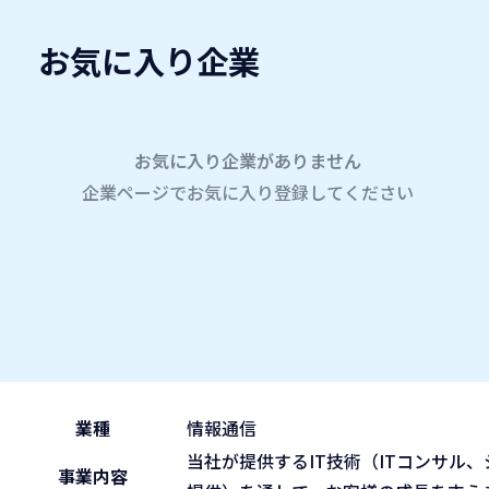
お気に入り企業
愛名会企業研究会
A
company
学内企業研究会2026
参加企業
お気に入り企業がありません
企業ページでお気に入り登録してください
ホーム
株式会社ニッセイコム
株式会社ニッセイコム
2026.05.29
午前の部 9:30~11:45
ブース No.118
(fri)
業種
情報通信
当社が提供するIT技術（ITコンサ
事業内容