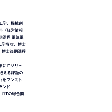
工学、機械創
科（経営情報
課程 電気電
工学専攻、博士
、博士後期課程
にITソリュ
が抱える課題の
れをワンスト
ランド
『ITの総合商