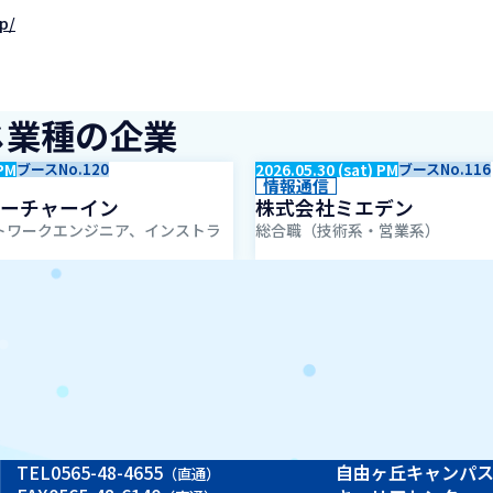
p/
じ業種の企業
 PM
ブースNo.120
2026.05.30 (sat) PM
ブースNo.116
情報通信
ーチャーイン
株式会社ミエデン
トワークエンジニア、インストラ
総合職（技術系・営業系）
TEL
0565-48-4655
自由ヶ丘キャンパ
（直通）