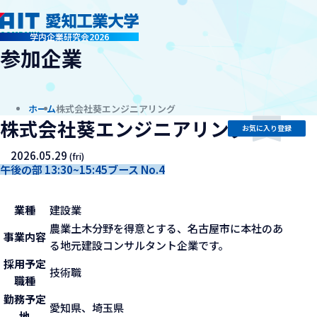
company
学内企業研究会2026
参加企業
ホーム
株式会社葵エンジニアリング
株式会社葵エンジニアリング
お気に入り登録
2026.05.29
(fri)
午後の部 13:30~15:45
ブース No.4
業種
建設業
農業土木分野を得意とする、名古屋市に本社のあ
事業内容
る地元建設コンサルタント企業です。
採用予定
技術職
職種
勤務予定
愛知県、埼玉県
地