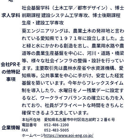
社会基盤学科（土木工学／都市デザイン）、博士
求人学科
前期課程 建設システム工学専攻、博士後期課程
生産・建設工学専攻
葵エンジニアリングは、農業土木の発祥地と言わ
れている愛知県で１９７１年に設立しました。土
と緑と水にかかわる創造を志し、農業用水路や農
道等の農業生産基盤を中心に、河川・道路・橋梁
等、様々な社会インフラの整備・設計を行ってい
会社PR
そ
ます。主要取引先は農林水産省や水資源機構、愛
の他特記
知県等。公共事業を中心に手がけ、安定した経営
事項
基盤を築いています。今年からフレックスタイム
制を導入したり、水曜日をノー残業デーに設定す
るなど、ワークライフバランスの確立にも力を入
れており、社員がプライベートな時間をきちんと
確保できるよう工夫しています。
本社所在地
愛知県名古屋市中村区佐古前町２２番６号
電話番号
052-486-2200
企業情報
FAX
052-483-5005
ホームページ
https://www.aoi-eng.co.jp/