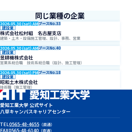
同じ業種の企業
2026.05.30 (sat) AM
ブースNo.33
建設業
株式会社松村組 名古屋支店
建築・土木・設備施工管理、設計、事務、営業
2026.05.30 (sat) AM
ブースNo.40
建設業
昱耕機株式会社
営業系総合職 技術系総合職（設計、施工管理）
2026.05.30 (sat) PM
ブースNo.18
建設業
昭和土木株式会社
技術職（施工管理）
愛知工業大学 公式サイト
八草キャンパス
キャリアセンター
TEL
0565-48-4655
（直通）
FAX
0565-48-6140
（直通）