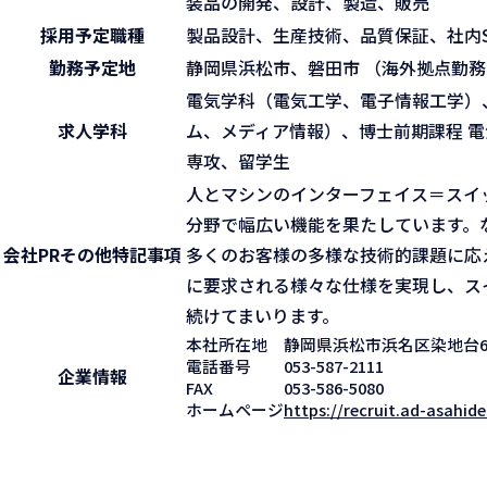
装品の開発、設計、製造、販売
採用予定職種
製品設計、生産技術、品質保証、社内S
勤務予定地
静岡県浜松市、磐田市 （海外拠点勤
電気学科（電気工学、電子情報工学）
求人学科
ム、メディア情報）、博士前期課程 電
専攻、留学生
人とマシンのインターフェイス＝スイ
分野で幅広い機能を果たしています。
会社PR
その他特記事項
多くのお客様の多様な技術的課題に応
に要求される様々な仕様を実現し、ス
続けてまいります。
本社所在地
静岡県浜松市浜名区染地台6
電話番号
053-587-2111
企業情報
FAX
053-586-5080
ホームページ
https://recruit.ad-asahide