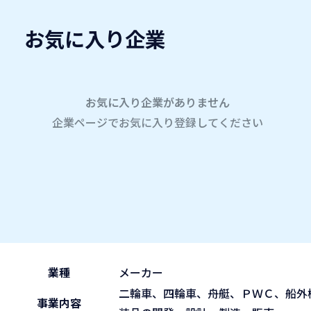
お気に入り企業
愛名会企業研究会
A
company
学内企業研究会2026
参加企業
お気に入り企業がありません
企業ページでお気に入り登録してください
ホーム
朝日電装株式会社
朝日電装株式会社
2026.05.29
午後の部 13:30~15:45
ブース No.50
(fri)
業種
メーカー
二輪車、四輪車、舟艇、ＰＷＣ、船外
事業内容