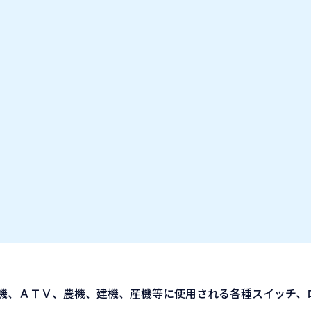
お気に入り企業
IT業種・企業研究フェア
出展企業の方へ
お知らせ
機、ＡＴＶ、農機、建機、産機等に使用される各種スイッチ、