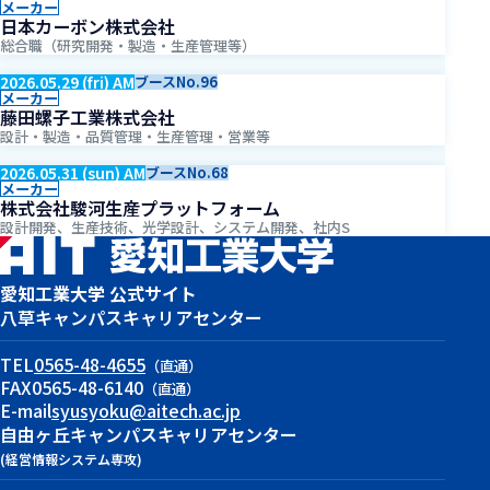
メーカー
日本カーボン株式会社
総合職（研究開発・製造・生産管理等）
2026.05.29 (fri) AM
ブースNo.96
メーカー
藤田螺子工業株式会社
設計・製造・品質管理・生産管理・営業等
2026.05.31 (sun) AM
ブースNo.68
メーカー
株式会社駿河生産プラットフォーム
設計開発、生産技術、光学設計、システム開発、社内S
愛知工業大学 公式サイト
八草キャンパス
キャリアセンター
TEL
0565-48-4655
（直通）
FAX
0565-48-6140
（直通）
E-mail
syusyoku@aitech.ac.jp
自由ヶ丘キャンパス
キャリアセンター
(経営情報システム専攻)