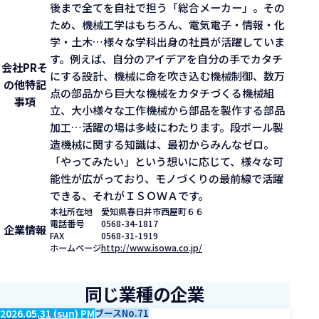
後まで全てを自社で担う「総合メーカー」。その
ため、機械工学はもちろん、電気電子・情報・化
学・土木…様々な学科出身の社員が活躍していま
す。例えば、自分のアイデアを自分の手でカタチ
会社PR
そ
にする設計、機械に命を吹き込む機械制御、数万
の他特記
点の部品から巨大な機械をカタチづくる機械組
事項
立、大小様々な工作機械から部品を製作する部品
加工…活躍の場は多岐にわたります。段ボール製
造機械に関する知識は、最初からみんなゼロ。
「やってみたい」という想いに応じて、様々な可
能性が広がっており、モノづくりの最前線で活躍
できる、それがＩＳＯＷＡです。
本社所在地
愛知県春日井市西屋町６６
電話番号
0568-34-1817
企業情報
FAX
0568-31-1919
ホームページ
http://www.isowa.co.jp/
同じ業種の企業
2026.05.31 (sun) PM
ブースNo.71