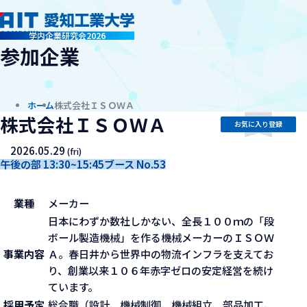
company
学内企業研究会2026
参加企業
ホーム
株式会社ＩＳＯＷＡ
株式会社ＩＳＯＷＡ
お気に入り登録
2026.05.29
(fri)
午後の部 13:30~15:45
ブース No.53
業種
メーカー
日本にわずか数社しかない、全長１００ｍの「段
ボール製造機械」を作る機械メーカーのＩＳＯＷ
事業内容
Ａ。春日井から世界中の物流インフラを支えてお
り、創業以来１０６年赤字ゼロの安定経営を続け
ています。
採用予定
総合職（設計、機械制御、機械組立、部品加工、