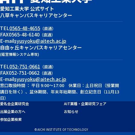
愛知工業大学 公式サイト
八草キャンパス
キャリアセンター
TEL
0565-48-4655
（直通）
FAX
0565-48-6140
（直通）
E-mail
syusyoku@aitech.ac.jp
自由ヶ丘キャンパス
キャリアセンター
(経営情報システム専攻)
TEL
052-751-0661
（直通）
FAX
052-751-0662
（直通）
E-mail
syusyoku@aitech.ac.jp
窓口取扱時間 ： 平日 9:00～17:00 休業日：土日祝日（授業開
講日を除く）、盆休期間、年末年始期間、創立記念日（11月13
日）
愛名会企業研究会
AIT業種・企業研究フェア
出展企業の方へ
お知らせ
参加企業検索
©AICHI INSTITUTE OF TECHNOLOGY