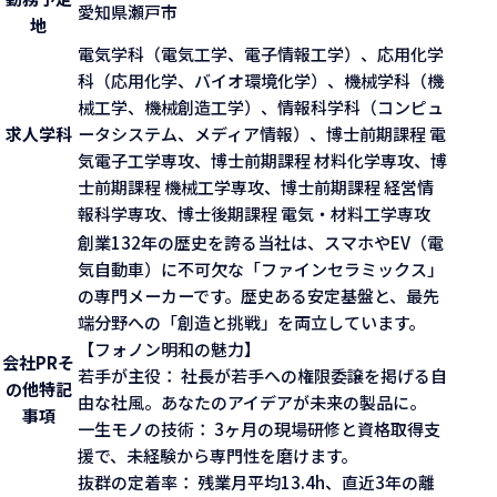
愛知県瀬戸市
地
電気学科（電気工学、電子情報工学）、応用化学
科（応用化学、バイオ環境化学）、機械学科（機
械工学、機械創造工学）、情報科学科（コンピュ
求人学科
ータシステム、メディア情報）、博士前期課程 電
気電子工学専攻、博士前期課程 材料化学専攻、博
士前期課程 機械工学専攻、博士前期課程 経営情
報科学専攻、博士後期課程 電気・材料工学専攻
創業132年の歴史を誇る当社は、スマホやEV（電
気自動車）に不可欠な「ファインセラミックス」
の専門メーカーです。歴史ある安定基盤と、最先
端分野への「創造と挑戦」を両立しています。
【フォノン明和の魅力】
会社PR
そ
若手が主役： 社長が若手への権限委譲を掲げる自
の他特記
由な社風。あなたのアイデアが未来の製品に。
事項
一生モノの技術： 3ヶ月の現場研修と資格取得支
援で、未経験から専門性を磨けます。
抜群の定着率： 残業月平均13.4h、直近3年の離