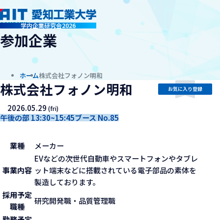
company
学内企業研究会2026
参加企業
ホーム
株式会社フォノン明和
株式会社フォノン明和
お気に入り登録
2026.05.29
(fri)
午後の部 13:30~15:45
ブース No.85
業種
メーカー
EVなどの次世代自動車やスマートフォンやタブレ
事業内容
ット端末などに搭載されている電子部品の素体を
製造しております。
採用予定
研究開発職・品質管理職
職種
勤務予定