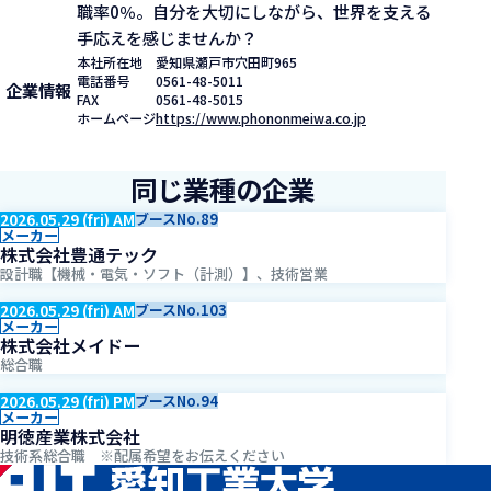
職率0％。自分を大切にしながら、世界を支える
手応えを感じませんか？
本社所在地
愛知県瀬戸市穴田町965
電話番号
0561-48-5011
企業情報
FAX
0561-48-5015
ホームページ
https://www.phononmeiwa.co.jp
同じ業種の企業
2026.05.29 (fri) AM
ブースNo.89
メーカー
株式会社豊通テック
設計職【機械・電気・ソフト（計測）】、技術営業
2026.05.29 (fri) AM
ブースNo.103
メーカー
株式会社メイドー
総合職
2026.05.29 (fri) PM
ブースNo.94
メーカー
明徳産業株式会社
技術系総合職 ※配属希望をお伝えください