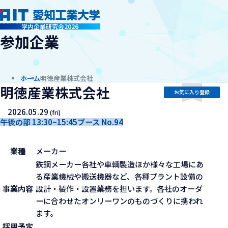
company
学内企業研究会2026
参加企業
ホーム
明徳産業株式会社
明徳産業株式会社
お気に入り登録
2026.05.29
(fri)
午後の部 13:30~15:45
ブース No.94
業種
メーカー
鉄鋼メーカー各社や車輌製造ほか様々な工場にあ
る産業機械や搬送機器など、各種プラント設備の
事業内容
設計・製作・設置業務を担います。各社のオーダ
ーに合わせたオンリーワンのものづくりに携われ
ます。
採用予定