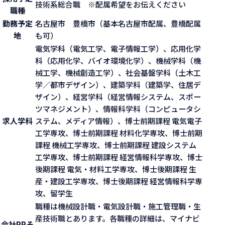
技術系総合職 ※配属希望をお伝えください
職種
勤務予定
名古屋市 豊橋市（基本名古屋市配属、豊橋配属
地
も可）
電気学科（電気工学、電子情報工学）、応用化学
科（応用化学、バイオ環境化学）、機械学科（機
械工学、機械創造工学）、社会基盤学科（土木工
学／都市デザイン）、建築学科（建築学、住居デ
ザイン）、経営学科（経営情報システム、スポー
ツマネジメント）、情報科学科（コンピュータシ
求人学科
ステム、メディア情報）、博士前期課程 電気電子
工学専攻、博士前期課程 材料化学専攻、博士前期
課程 機械工学専攻、博士前期課程 建設システム
工学専攻、博士前期課程 経営情報科学専攻、博士
後期課程 電気・材料工学専攻、博士後期課程 生
産・建設工学専攻、博士後期課程 経営情報科学専
攻、留学生
職種は機械設計職・電気設計職・施工管理職・生
産技術職とあります。各職種の詳細は、マイナビ
会社PR
そ