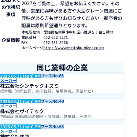
2027をご覧の上、希望をお伝えください。その
の他特記
他、営業に興味がある方や大型クレーン関連にご
事項
興味がある方もぜひお知らせください。新卒者の
配属は原則希望通りとなります。
本社所在地
愛知県名古屋市中川区小碓通５丁目１番地
電話番号
052-652-2271
企業情報
FAX
052-651-8066
ホームページ
https://www.meitoku-plant.co.jp/
同じ業種の企業
2026.05.31 (sun) AM
ブースNo.65
メーカー
株式会社シンテックホズミ
総合職（電気設計、電子設計、現場管理、営業など）
2026.05.31 (sun) AM
ブースNo.49
メーカー
株式会社ヴイテック
自動車用樹脂部品の開発・設計職、営業職、その他
2026.05.31 (sun) PM
ブースNo.63
メーカー
株式会社鶴弥