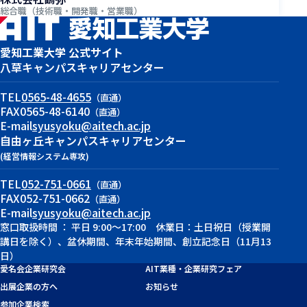
総合職（技術職・開発職・営業職）
愛知工業大学 公式サイト
八草キャンパス
キャリアセンター
TEL
0565-48-4655
（直通）
FAX
0565-48-6140
（直通）
E-mail
syusyoku@aitech.ac.jp
自由ヶ丘キャンパス
キャリアセンター
(経営情報システム専攻)
TEL
052-751-0661
（直通）
FAX
052-751-0662
（直通）
E-mail
syusyoku@aitech.ac.jp
窓口取扱時間 ： 平日 9:00～17:00 休業日：土日祝日（授業開
講日を除く）、盆休期間、年末年始期間、創立記念日（11月13
日）
愛名会企業研究会
AIT業種・企業研究フェア
出展企業の方へ
お知らせ
参加企業検索