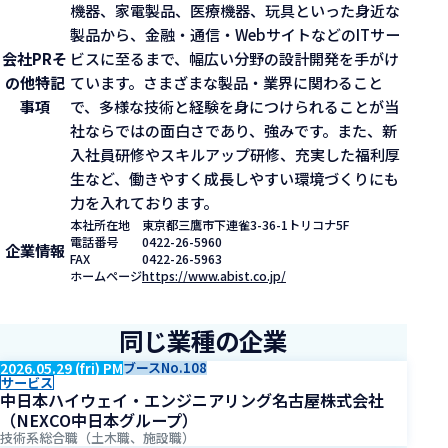
機器、家電製品、医療機器、玩具といった身近な
製品から、金融・通信・WebサイトなどのITサー
会社PR
そ
ビスに至るまで、幅広い分野の設計開発を手がけ
の他特記
ています。さまざまな製品・業界に関わること
事項
で、多様な技術と経験を身につけられることが当
社ならではの面白さであり、強みです。また、新
入社員研修やスキルアップ研修、充実した福利厚
生など、働きやすく成長しやすい環境づくりにも
力を入れております。
本社所在地
東京都三鷹市下連雀3-36-1トリコナ5F
電話番号
0422-26-5960
企業情報
FAX
0422-26-5963
ホームページ
https://www.abist.co.jp/
同じ業種の企業
2026.05.29 (fri) PM
ブースNo.108
サービス
中日本ハイウェイ・エンジニアリング名古屋株式会社
（NEXCO中日本グループ）
技術系総合職（土木職、施設職）