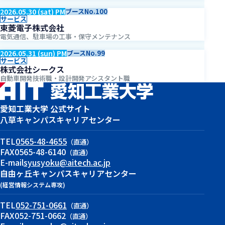
2026.05.30 (sat) PM
ブースNo.100
サービス
東菱電子株式会社
電気通信、駐車場の工事・保守メンテナンス
2026.05.31 (sun) PM
ブースNo.99
サービス
株式会社シークス
自動車開発技術職・設計開発アシスタント職
愛知工業大学 公式サイト
八草キャンパス
キャリアセンター
TEL
0565-48-4655
（直通）
FAX
0565-48-6140
（直通）
E-mail
syusyoku@aitech.ac.jp
自由ヶ丘キャンパス
キャリアセンター
(経営情報システム専攻)
TEL
052-751-0661
（直通）
FAX
052-751-0662
（直通）