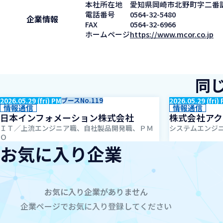
本社所在地
愛知県岡崎市北野町字二番訳1
電話番号
0564-32-5480
企業情報
FAX
0564-32-6966
ホームページ
https://www.mcor.co.jp
同
2026.05.29 (fri) PM
ブースNo.119
2026.05.29 (fri)
情報通信
情報通信
日本インフォメーション株式会社
株式会社アク
ＩＴ／上流エンジニア職、自社製品開発職、ＰＭ
システムエンジニ
Ｏ
お気に入り企業
お気に入り企業がありません
企業ページでお気に入り登録してください