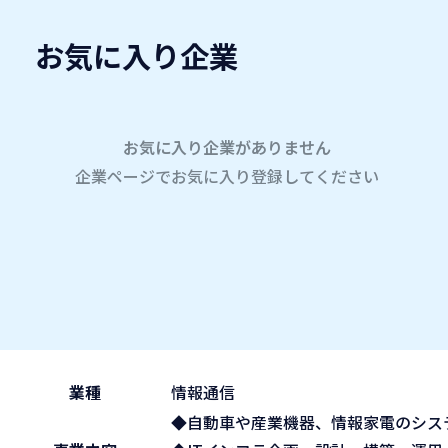
お気に入り企業
愛名会企業研究会
A
company
学内企業研究会2026
参加企業
お気に入り企業がありません
企業ページでお気に入り登録してください
ホーム
株式会社MCOR
株式会社MCOR
2026.05.29
午後の部 13:30~15:45
ブース No.113
(fri)
業種
情報通信
◆自動車や産業機器、情報家電のシステム開発・