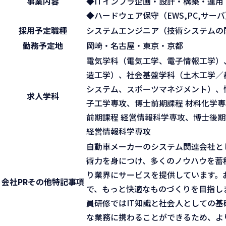
事業内容
◆ITインフラ企画・設計・構築・運
◆ハードウェア保守（EWS,PC,サー
採用予定職種
システムエンジニア（技術システムの
勤務予定地
岡崎・名古屋・東京・京都
電気学科（電気工学、電子情報工学）
造工学）、社会基盤学科（土木工学／
システム、スポーツマネジメント）、
求人学科
子工学専攻、博士前期課程 材料化学専
前期課程 経営情報科学専攻、博士後期
経営情報科学専攻
自動車メーカーのシステム関連会社と
術力を身につけ、多くのノウハウを蓄
り業界にサービスを提供しています。
会社PR
その他特記事項
で、もっと快適なものづくりを目指し
員研修ではIT知識と社会人としての
な業務に携わることができるため、よ