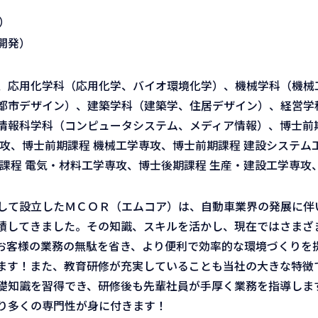
用
バ）
開発）
、応用化学科（応用化学、バイオ環境化学）、機械学科（機械
都市デザイン）、建築学科（建築学、住居デザイン）、経営学
情報科学科（コンピュータシステム、メディア情報）、博士前期
攻、博士前期課程 機械工学専攻、博士前期課程 建設システム
課程 電気・材料工学専攻、博士後期課程 生産・建設工学専攻
して設立したＭＣＯＲ（エムコア）は、自動車業界の発展に伴
積してきました。その知識、スキルを活かし、現在ではさまざ
お客様の業務の無駄を省き、より便利で効率的な環境づくりを
ます！また、教育研修が充実していることも当社の大きな特徴
基礎知識を習得でき、研修後も先輩社員が手厚く業務を指導しま
り多くの専門性が身に付きます！