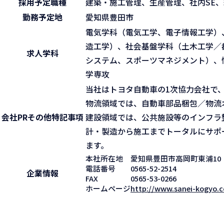
採用予定職種
建築・施工管理、生産管理、社内SE
勤務予定地
愛知県豊田市
電気学科（電気工学、電子情報工学）
造工学）、社会基盤学科（土木工学／
求人学科
システム、スポーツマネジメント）、
学専攻
当社はトヨタ自動車の1次協力会社で
物流領域では、自動車部品梱包／物流
会社PR
その他特記事項
建設領域では、公共施設等のインフラ
計・製造から施工までトータルにサポ
ます。
本社所在地
愛知県豊田市高岡町東浦10
電話番号
0565-52-2514
企業情報
FAX
0565-53-0266
ホームページ
http://www.sanei-kogyo.c