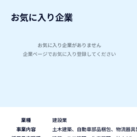
お気に入り企業
愛名会企業研究会
A
company
学内企業研究会2026
参加企業
お気に入り企業がありません
企業ページでお気に入り登録してください
ホーム
三栄工業株式会社
三栄工業株式会社
2026.05.30
午前の部 9:30~11:45
ブース No.16
(sat)
業種
建設業
事業内容
土木建築、自動車部品梱包、物流器具