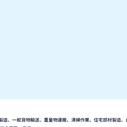
お気に入り企業
IT業種・企業研究フェア
出展企業の方へ
お知らせ
製造、一般貨物輸送、重量物運搬、清掃作業、住宅部材製造、