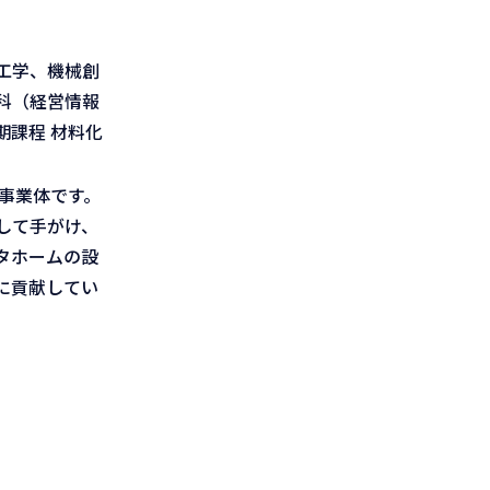
工学、機械創
科（経営情報
課程 材料化
事業体です。
して手がけ、
タホームの設
に貢献してい