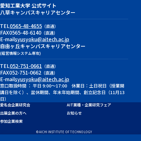
愛知工業大学 公式サイト
八草キャンパス
キャリアセンター
TEL
0565-48-4655
（直通）
FAX
0565-48-6140
（直通）
E-mail
syusyoku@aitech.ac.jp
自由ヶ丘キャンパス
キャリアセンター
(経営情報システム専攻)
TEL
052-751-0661
（直通）
FAX
052-751-0662
（直通）
E-mail
syusyoku@aitech.ac.jp
窓口取扱時間 ： 平日 9:00～17:00 休業日：土日祝日（授業開
講日を除く）、盆休期間、年末年始期間、創立記念日（11月13
日）
愛名会企業研究会
AIT業種・企業研究フェア
出展企業の方へ
お知らせ
参加企業検索
©AICHI INSTITUTE OF TECHNOLOGY