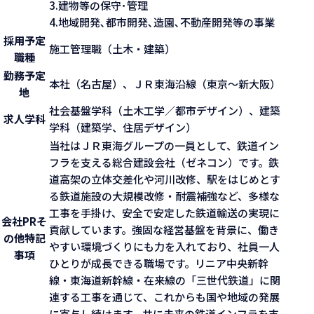
3.建物等の保守･管理
4.地域開発､都市開発､造園､不動産開発等の事業
採用予定
施工管理職（土木・建築）
職種
勤務予定
本社（名古屋）、ＪＲ東海沿線（東京〜新大阪）
地
社会基盤学科（土木工学／都市デザイン）、建築
求人学科
学科（建築学、住居デザイン）
当社はＪＲ東海グループの一員として、鉄道イン
フラを支える総合建設会社（ゼネコン）です。鉄
道高架の立体交差化や河川改修、駅をはじめとす
る鉄道施設の大規模改修・耐震補強など、多様な
工事を手掛け、安全で安定した鉄道輸送の実現に
会社PR
そ
貢献しています。強固な経営基盤を背景に、働き
の他特記
やすい環境づくりにも力を入れており、社員一人
事項
ひとりが成長できる職場です。リニア中央新幹
線・東海道新幹線・在来線の「三世代鉄道」に関
連する工事を通じて、これからも国や地域の発展
に寄与し続けます。共に未来の鉄道インフラを支