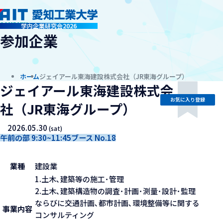
company
学内企業研究会2026
参加企業
ホーム
ジェイアール東海建設株式会社（JR東海グループ）
ジェイアール東海建設株式会
お気に入り登録
社（JR東海グループ）
2026.05.30
(sat)
午前の部 9:30~11:45
ブース No.18
業種
建設業
1.土木､建築等の施工･管理
2.土木､建築構造物の調査･計画･測量･設計･監理
ならびに交通計画､都市計画､環境整備等に関する
事業内容
コンサルティング