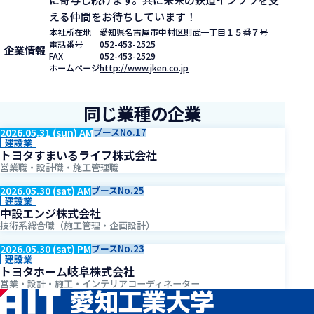
える仲間をお待ちしています！
本社所在地
愛知県名古屋市中村区則武一丁目１５番７号
電話番号
052-453-2525
企業情報
FAX
052-453-2529
ホームページ
http://www.jken.co.jp
同じ業種の企業
2026.05.31 (sun) AM
ブースNo.17
建設業
トヨタすまいるライフ株式会社
営業職・設計職・施工管理職
2026.05.30 (sat) AM
ブースNo.25
建設業
中設エンジ株式会社
技術系総合職（施工管理・企画設計）
2026.05.30 (sat) PM
ブースNo.23
建設業
トヨタホーム岐阜株式会社
営業・設計・施工・インテリアコーディネーター