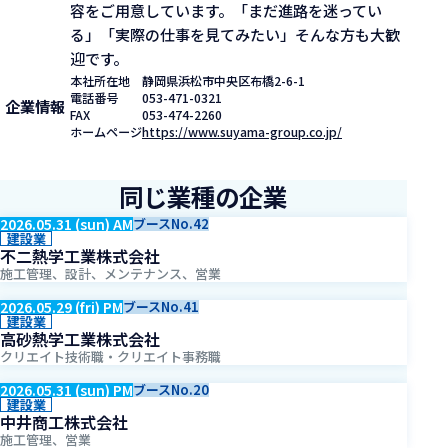
容をご用意しています。「まだ進路を迷ってい
る」「実際の仕事を見てみたい」そんな方も大歓
迎です。
本社所在地
静岡県浜松市中央区布橋2-6-1
電話番号
053-471-0321
企業情報
FAX
053-474-2260
ホームページ
https://www.suyama-group.co.jp/
同じ業種の企業
2026.05.31 (sun) AM
ブースNo.42
建設業
不二熱学工業株式会社
施工管理、設計、メンテナンス、営業
2026.05.29 (fri) PM
ブースNo.41
建設業
高砂熱学工業株式会社
クリエイト技術職・クリエイト事務職
2026.05.31 (sun) PM
ブースNo.20
建設業
中井商工株式会社
施工管理、営業