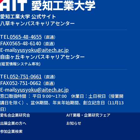
愛知工業大学 公式サイト
八草キャンパス
キャリアセンター
TEL
0565-48-4655
（直通）
FAX
0565-48-6140
（直通）
E-mail
syusyoku@aitech.ac.jp
自由ヶ丘キャンパス
キャリアセンター
(経営情報システム専攻)
TEL
052-751-0661
（直通）
FAX
052-751-0662
（直通）
E-mail
syusyoku@aitech.ac.jp
窓口取扱時間 ： 平日 9:00～17:00 休業日：土日祝日（授業開
講日を除く）、盆休期間、年末年始期間、創立記念日（11月13
日）
愛名会企業研究会
AIT業種・企業研究フェア
出展企業の方へ
お知らせ
参加企業検索