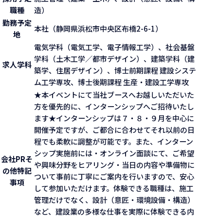
職種
造）
勤務予定
本社（静岡県浜松市中央区布橋2-6-1）
地
電気学科（電気工学、電子情報工学）、社会基盤
学科（土木工学／都市デザイン）、建築学科（建
求人学科
築学、住居デザイン）、博士前期課程 建設システ
ム工学専攻、博士後期課程 生産・建設工学専攻
★本イベントにて当社ブースへお越しいただいた
方を優先的に、インターンシップへご招待いたし
ます★インターンシップは７・８・９月を中心に
開催予定ですが、ご都合に合わせてそれ以前の日
程でも柔軟に調整が可能です。また、インターン
シップ実施前には・オンライン面談にて、ご希望
会社PR
そ
や興味分野をヒアリング・当日の内容や準備物に
の他特記
ついて事前に丁寧にご案内を行いますので、安心
事項
して参加いただけます。体験できる職種は、施工
管理だけでなく、設計（意匠・環境設備・構造）
など、建設業の多様な仕事を実際に体験できる内