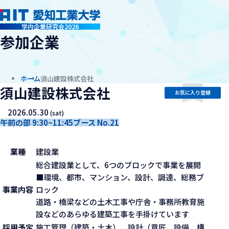
company
学内企業研究会2026
参加企業
ホーム
須山建設株式会社
須山建設株式会社
お気に入り登録
2026.05.30
(sat)
午前の部 9:30~11:45
ブース No.21
業種
建設業
総合建設業として、6つのブロックで事業を展開
■環境、都市、マンション、設計、調達、総務ブ
事業内容
ロック
道路・橋梁などの土木工事や庁舎・事務所教育施
設などのあらゆる建築工事を手掛けています
採用予定
施工管理（建築・土木）、設計（意匠、設備、構