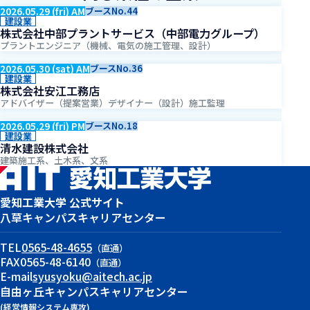
2026.05.29 (fri) AM
ブースNo.44
建設業
株式会社中部プラントサービス（中部電力グループ）
プラントエンジニア（機械、電気の施工管理、設計）
2026.05.30 (sat) AM
ブースNo.36
建設業
株式会社安江工務店
アドバイザー（提案営業）デザイナー（設計）施工監理
2026.05.29 (fri) PM
ブースNo.18
建設業
清水建設株式会社
建築施工系、土木系、文系
愛知工業大学 公式サイト
八草キャンパス
キャリアセンター
TEL
0565-48-4655
（直通）
FAX
0565-48-6140
（直通）
E-mail
syusyoku@aitech.ac.jp
自由ヶ丘キャンパス
キャリアセンター
(経営情報システム専攻)