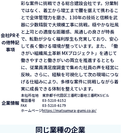
彩な案件に挑戦できる総合建設会社です。分業制
ではなく、着工から竣工まで腰を据えて携わるこ
とで全体管理力を磨き、130年の技術と信頼を武
器に少数精鋭で大規模工事に挑戦。穏やかな社風
と上司との適度な距離感、風通しの良さが特長
会社PR
そ
で、転勤が少なく福利厚生も充実しており、安心
の他特記
して長く働ける環境が整っています。また、「働
事項
きがい組織風土革新 MXプロジェクト」を通じて
働きやすさと働きがいの両立を推進するととも
に、従業員満足度調査で集めた社員の声を経営に
反映。さらに、経験を可視化して次の現場につな
げる仕組みにより、多様な案件に挑戦しながら着
実に成長できる体制を整えています。
本社所在地
東京都千代田区三番町2番地三番町KSビル
電話番号
03-5210-6152
企業情報
FAX
03-5210-6179
ホームページ
https://matsumura-gumi.co.jp/
同じ業種の企業