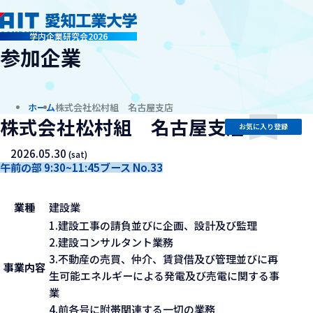
company
学内企業研究会2026
参加企業
ホーム
株式会社松村組 名古屋支店
株式会社松村組 名古屋支店
お気に入り登録
2026.05.30
(sat)
午前の部 9:30~11:45
ブース No.33
業種
建設業
1.建設工事の請負並びに企画、設計及び監理
2.建設コンサルタント業務
3.不動産の売買、仲介、賃貸借及び管理並びに再
事業内容
生可能エネルギーによる発電及び売電に関する事
業
4.前各号に附帯関連する一切の業務