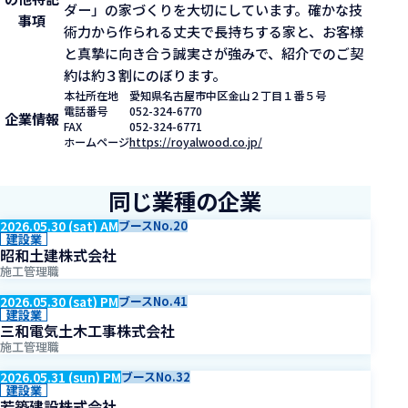
ダー」の家づくりを大切にしています。確かな技
事項
術力から作られる丈夫で長持ちする家と、お客様
と真摯に向き合う誠実さが強みで、紹介でのご契
約は約３割にのぼります。
本社所在地
愛知県名古屋市中区金山２丁目１番５号
電話番号
052-324-6770
企業情報
FAX
052-324-6771
ホームページ
https://royalwood.co.jp/
同じ業種の企業
2026.05.30 (sat) AM
ブースNo.20
建設業
昭和土建株式会社
施工管理職
2026.05.30 (sat) PM
ブースNo.41
建設業
三和電気土木工事株式会社
施工管理職
2026.05.31 (sun) PM
ブースNo.32
建設業
若築建設株式会社