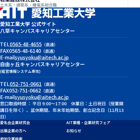
土木系・建築系・機電系総合職
愛知工業大学 公式サイト
八草キャンパス
キャリアセンター
TEL
0565-48-4655
（直通）
FAX
0565-48-6140
（直通）
E-mail
syusyoku@aitech.ac.jp
自由ヶ丘キャンパス
キャリアセンター
(経営情報システム専攻)
TEL
052-751-0661
（直通）
FAX
052-751-0662
（直通）
E-mail
syusyoku@aitech.ac.jp
窓口取扱時間 ： 平日 9:00～17:00 休業日：土日祝日（授業開
講日を除く）、盆休期間、年末年始期間、創立記念日（11月13
日）
愛名会企業研究会
AIT業種・企業研究フェア
出展企業の方へ
お知らせ
参加企業検索