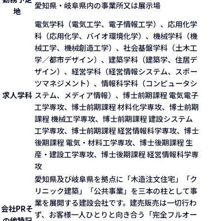
愛知県・岐阜県内の事業所又は展示場
地
電気学科（電気工学、電子情報工学）、応用化学
科（応用化学、バイオ環境化学）、機械学科（機
械工学、機械創造工学）、社会基盤学科（土木工
学／都市デザイン）、建築学科（建築学、住居デ
ザイン）、経営学科（経営情報システム、スポー
ツマネジメント）、情報科学科（コンピュータシ
求人学科
ステム、メディア情報）、博士前期課程 電気電子
工学専攻、博士前期課程 材料化学専攻、博士前期
課程 機械工学専攻、博士前期課程 建設システム
工学専攻、博士前期課程 経営情報科学専攻、博士
後期課程 電気・材料工学専攻、博士後期課程 生
産・建設工学専攻、博士後期課程 経営情報科学専
攻
愛知県及び岐阜県を拠点に「木造注文住宅」「ク
リニック建築」「公共事業」を三本の柱として事
業を展開する建設会社です。建売販売は一切行わ
会社PR
そ
ず、お客様一人ひとりと向き合う「完全フルオー
の他特記