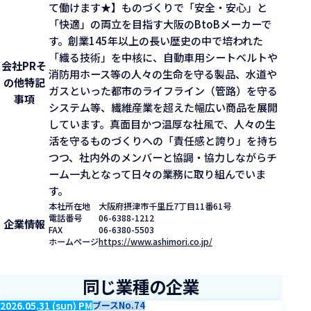
て働けます★】ものづくりで「安全・安心」と
「快適」の両立を目指す大阪のBtoBメーカーで
す。創業145年以上の長い歴史の中で培われた
「織る技術」を中核に、自動車用シートベルトや
会社PR
そ
消防用ホース等の人々の生命を守る製品、水道や
の他特記
ガスといった都市のライフライン（管路）を守る
事項
システム等、繊維産業を超えた幅広い商品を展開
しています。真面目かつ温厚な社風で、人々の生
活を守るものづくりへの「責任感と誇り」を持ち
つつ、社内外のメンバーと協調・協力しながらチ
ーム一丸となって日々の業務に取り組んでいま
す。
本社所在地
大阪府摂津市千里丘7丁目11番61号
電話番号
06-6388-1212
企業情報
FAX
06-6380-5503
ホームページ
https://www.ashimori.co.jp/
同じ業種の企業
2026.05.31 (sun) PM
ブースNo.74