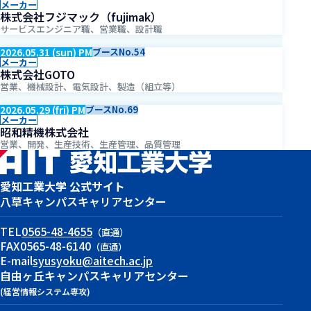
メーカー
株式会社フジマック（fujimak）
サービスエンジニア職、営業職、設計職
2026.05.31 (sun) PM
ブースNo.54
メーカー
株式会社GOTO
営業、機械設計、電気設計、製造（組立等）
2026.05.29 (fri) PM
ブースNo.69
メーカー
昭和精機株式会社
営業、開発、生産技術、生産管理、品質管理
愛知工業大学 公式サイト
八草キャンパス
キャリアセンター
TEL
0565-48-4655
（直通）
FAX
0565-48-6140
（直通）
E-mail
syusyoku@aitech.ac.jp
自由ヶ丘キャンパス
キャリアセンター
(経営情報システム専攻)