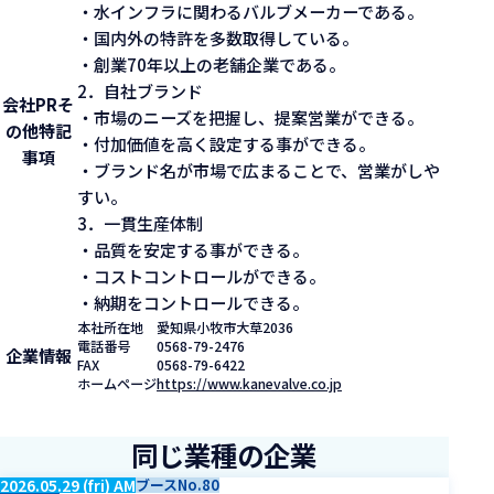
・水インフラに関わるバルブメーカーである。
・国内外の特許を多数取得している。
・創業70年以上の老舗企業である。
2．自社ブランド
会社PR
そ
・市場のニーズを把握し、提案営業ができる。
の他特記
・付加価値を高く設定する事ができる。
事項
・ブランド名が市場で広まることで、営業がしや
すい。
3．一貫生産体制
・品質を安定する事ができる。
・コストコントロールができる。
・納期をコントロールできる。
本社所在地
愛知県小牧市大草2036
電話番号
0568-79-2476
企業情報
FAX
0568-79-6422
ホームページ
https://www.kanevalve.co.jp
同じ業種の企業
2026.05.29 (fri) AM
ブースNo.80