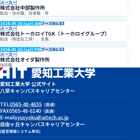
メーカー
株式会社中部製作所
製造・技術職、営業職 等
2026.05.30 (sat) AM
ブースNo.83
メーカー
株式会社トーカロイTGK（トーカロイグループ）
製造（精密加工課）、営業。
2026.05.30 (sat) PM
ブースNo.53
メーカー
株式会社オイダ製作所
技術職
愛知工業大学 公式サイト
八草キャンパス
キャリアセンター
TEL
0565-48-4655
（直通）
FAX
0565-48-6140
（直通）
E-mail
syusyoku@aitech.ac.jp
自由ヶ丘キャンパス
キャリアセンター
(経営情報システム専攻)