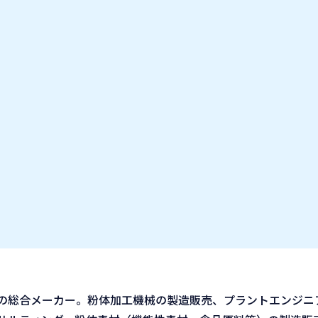
お気に入り企業
IT業種・企業研究フェア
出展企業の方へ
お知らせ
連の総合メーカー。粉体加工機械の製造販売、プラントエンジニ