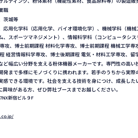
サルティング、粉体素材（機能性素材、食品原料等）の製造販
業職
、茨城等
、応用化学科（応用化学、バイオ環境化学）、機械学科（機械
ム、スポーツマネジメント）、情報科学科（コンピュータシス
専攻、博士前期課程 材料化学専攻、博士前期課程 機械工学専
程 経営情報科学専攻、博士後期課程 電気・材料工学専攻、留
など幅広い分野を支える粉体機器メーカーです。専門性の高い
開発まで多様にモノづくりに携われます。若手のうちから実際
実感できる環境です。社会を支える技術を身につけ、成長した
に興味がある方、ぜひ弊社ブースまでお越しください。
7NX新宿ビル９F
.co.jp/