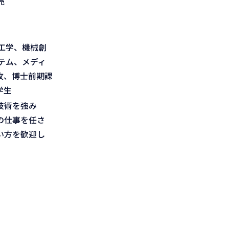
売
工学、機械創
テム、メディ
攻、博士前期課
学生
技術を強み
の仕事を任さ
い方を歓迎し