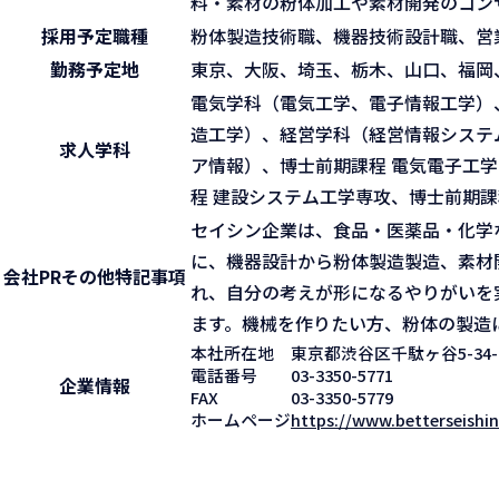
料・素材の粉体加工や素材開発のコン
採用予定職種
粉体製造技術職、機器技術設計職、営
勤務予定地
東京、大阪、埼玉、栃木、山口、福岡
電気学科（電気工学、電子情報工学）
造工学）、経営学科（経営情報システ
求人学科
ア情報）、博士前期課程 電気電子工学
程 建設システム工学専攻、博士前期課
セイシン企業は、食品・医薬品・化学
に、機器設計から粉体製造製造、素材
会社PR
その他特記事項
れ、自分の考えが形になるやりがいを
ます。機械を作りたい方、粉体の製造
本社所在地
東京都渋谷区千駄ヶ谷5-34-
電話番号
03-3350-5771
企業情報
FAX
03-3350-5779
ホームページ
https://www.betterseishin