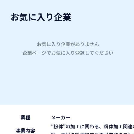
お気に入り企業
愛名会企業研究会
A
company
学内企業研究会2026
参加企業
お気に入り企業がありません
企業ページでお気に入り登録してください
ホーム
株式会社セイシン企業
株式会社セイシン企業
2026.05.30
午前の部 9:30~11:45
ブース No.73
(sat)
業種
メーカー
“粉体”の加工に関わる、粉体加工関
事業内容