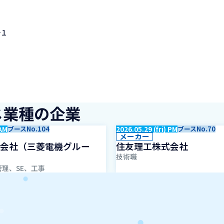
−１
じ業種の企業
 AM
ブースNo.104
2026.05.29 (fri) PM
ブースNo.70
メーカー
会社（三菱電機グルー
住友理工株式会社
技術職
理、SE、工事