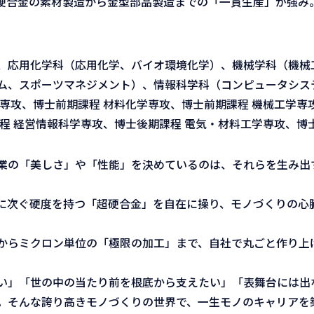
硬合金の素材製造から金型部品製造までの「一貫生産」が強み
、応用化学科（応用化学、バイオ環境化学）、機械学科（機械
ム、スポーツマネジメント）、情報科学科（コンピュータシス
専攻、博士前期課程 材料化学専攻、博士前期課程 機械工学専
程 経営情報科学専攻、博士後期課程 電気・材料工学専攻、博
業の「美しさ」や「性能」を決めているのは、それらを生み出
に次ぐ硬度を持つ「超硬合金」を自在に操り、モノづくりの心
からミクロン単位の「極限の加工」まで、自社で丸ごと作り上
い」「世の中の当たり前を根底から支えたい」「表舞台には出
。そんな誇り高きモノづくりの世界で、一生モノのキャリアを