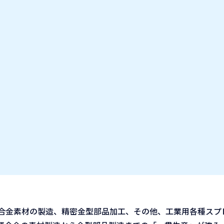
お気に入り企業
IT業種・企業研究フェア
出展企業の方へ
お知らせ
トーカロイグループ）
合金素材の製造、精密金型部品加工、その他、工業用各種スプ