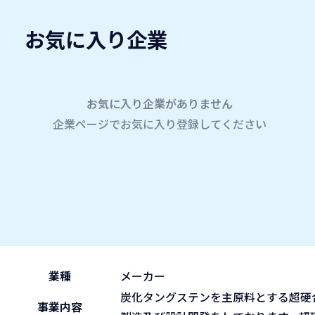
お気に入り企業
愛名会企業研究会
A
company
学内企業研究会2026
参加企業
お気に入り企業がありません
企業ページでお気に入り登録してください
ホーム
株式会社トーカロイTGK（トーカロイグループ）
株式会社トーカロイTGK（
2026.05.30
午前の部 9:30~11:45
ブース No.83
(sat)
業種
メーカー
炭化タングステンを主原料とする超硬
事業内容