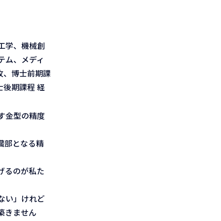
。
工学、機械創
テム、メディ
攻、博士前期課
士後期課程 経
す金型の精度
臓部となる精
げるのが私た
ない」けれど
築きません