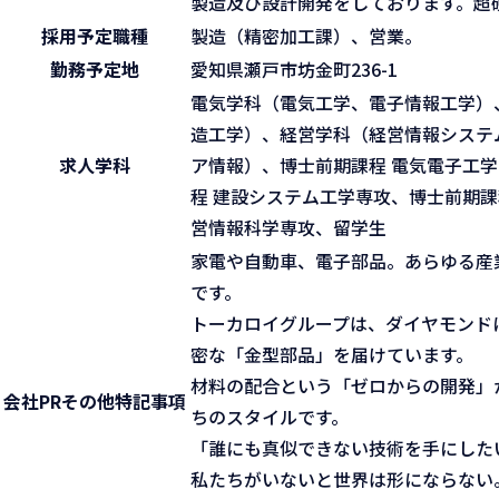
製造及び設計開発をしております。超
採用予定職種
製造（精密加工課）、営業。
勤務予定地
愛知県瀬戸市坊金町236-1
電気学科（電気工学、電子情報工学）
造工学）、経営学科（経営情報システ
求人学科
ア情報）、博士前期課程 電気電子工学
程 建設システム工学専攻、博士前期課
営情報科学専攻、留学生
家電や自動車、電子部品。あらゆる産
です。
トーカロイグループは、ダイヤモンド
密な「金型部品」を届けています。
材料の配合という「ゼロからの開発」
会社PR
その他特記事項
ちのスタイルです。
「誰にも真似できない技術を手にした
私たちがいないと世界は形にならない