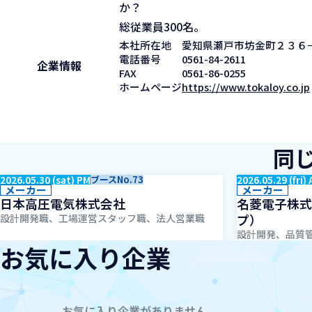
か？
総従業員300名。
本社所在地
愛知県瀬戸市坊金町２３６
電話番号
0561-84-2611
企業情報
FAX
0561-86-0255
ホームページ
https://www.tokaloy.co.jp
同
2026.05.30 (sat) PM
ブースNo.73
2026.05.29 (fri)
メーカー
メーカー
日本高圧電気株式会社
名菱電子株式
プ）
設計開発職、工場運営スタッフ職、法人営業職
設計開発、品質管
お気に入り企業
お気に入り企業がありません