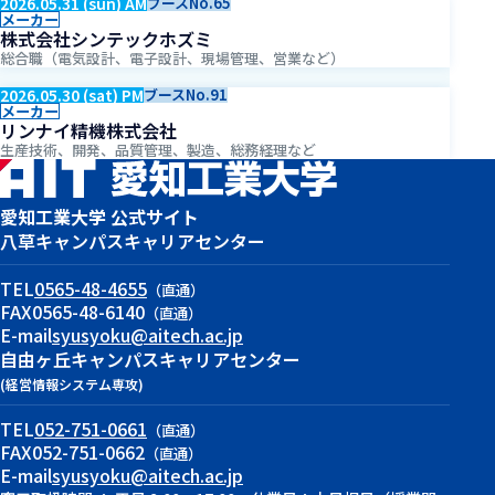
2026.05.31 (sun) AM
ブースNo.65
メーカー
株式会社シンテックホズミ
総合職（電気設計、電子設計、現場管理、営業など）
2026.05.30 (sat) PM
ブースNo.91
メーカー
リンナイ精機株式会社
生産技術、開発、品質管理、製造、総務経理など
愛知工業大学 公式サイト
八草キャンパス
キャリアセンター
TEL
0565-48-4655
（直通）
FAX
0565-48-6140
（直通）
E-mail
syusyoku@aitech.ac.jp
自由ヶ丘キャンパス
キャリアセンター
(経営情報システム専攻)
TEL
052-751-0661
（直通）
FAX
052-751-0662
（直通）
E-mail
syusyoku@aitech.ac.jp