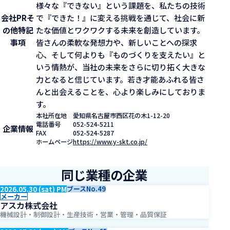
様々な『できない』という課題を、私たちの技術
会社PR
そ
で『できた！』に変える挑戦を通じて、社会に新
の他特記
たな価値とワクワクする未来を創造しています。
事項
皆さんの柔軟な発想力や、新しいことへの探求
心、そして何よりも『ものづくりを支えたい』と
いう情熱が、当社の未来をさらに切り拓く大きな
力となると信じています。若き才能あふれる皆さ
んと出会えることを、心より楽しみにしておりま
す。
本社所在地
愛知県名古屋市西区花の木1-12-20
電話番号
052-524-5211
企業情報
FAX
052-524-5287
ホームページ
https://www.y-skt.co.jp/
同じ業種の企業
2026.05.30 (sat) PM
ブースNo.49
メーカー
アスカ株式会社
機械設計・制御設計・生産技術・営業・管理・品質保証