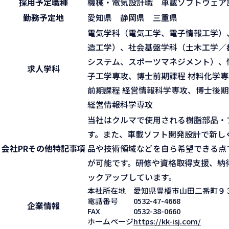
採用予定職種
機械・電気設計職 車載ソフトウェア
勤務予定地
愛知県 静岡県 三重県
電気学科（電気工学、電子情報工学）
造工学）、社会基盤学科（土木工学／
システム、スポーツマネジメント）、
求人学科
子工学専攻、博士前期課程 材料化学専
前期課程 経営情報科学専攻、博士後期
経営情報科学専攻
当社はクルマで使用される樹脂部品・
す。また、車載ソフト開発設計で新し
会社PR
その他特記事項
品や技術領域などを自ら希望できる点
が可能です。研修や資格取得支援、納
ックアップしています。
本社所在地
愛知県豊橋市山田二番町９
電話番号
0532-47-4668
企業情報
FAX
0532-38-0660
ホームページ
https://kk-isj.com/