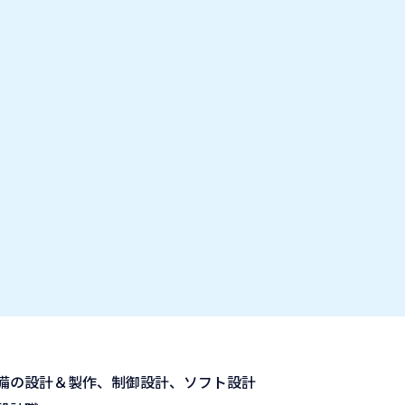
お気に入り企業
IT業種・企業研究フェア
出展企業の方へ
お知らせ
イ
備の設計＆製作、制御設計、ソフト設計