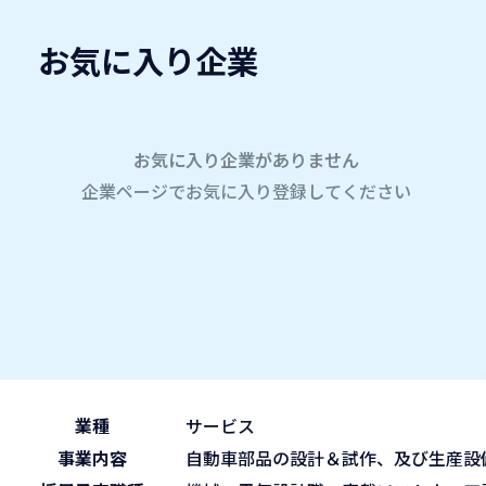
お気に入り企業
愛名会企業研究会
A
company
学内企業研究会2026
参加企業
お気に入り企業がありません
企業ページでお気に入り登録してください
ホーム
株式会社アイ・エス・ジェイ
株式会社アイ・エス・ジェ
2026.05.30
午前の部 9:30~11:45
ブース No.99
(sat)
業種
サービス
事業内容
自動車部品の設計＆試作、及び生産設