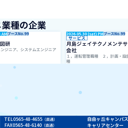
じ業種の企業
) AM
ブースNo.99
2026.05.30 (sat) PM
ブースNo.99
サービス
図研
月島ジェイテクノメンテサ
会社
エンジニア、システムエンジニア
１，運転管理職種 ２，計画・設
種
TEL
0565-48-4655
自由ヶ丘キャンパ
（直通）
FAX
0565-48-6140
キャリアセンター
（直通）