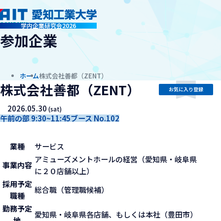
company
学内企業研究会2026
参加企業
ホーム
株式会社善都（ZENT）
株式会社善都（ZENT）
お気に入り登録
2026.05.30
(sat)
午前の部 9:30~11:45
ブース No.102
業種
サービス
アミューズメントホールの経営（愛知県・岐阜県
事業内容
に２０店舗以上）
採用予定
総合職（管理職候補）
職種
勤務予定
愛知県・岐阜県各店舗、もしくは本社（豊田市）
地