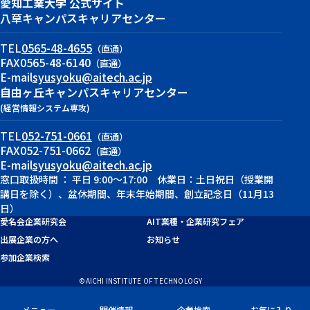
愛知工業大学 公式サイト
八草キャンパス
キャリアセンター
TEL
0565-48-4655
（直通）
FAX
0565-48-6140
（直通）
E-mail
syusyoku@aitech.ac.jp
自由ヶ丘キャンパス
キャリアセンター
(経営情報システム専攻)
TEL
052-751-0661
（直通）
FAX
052-751-0662
（直通）
E-mail
syusyoku@aitech.ac.jp
窓口取扱時間 ： 平日 9:00～17:00 休業日：土日祝日（授業開
講日を除く）、盆休期間、年末年始期間、創立記念日（11月13
日）
愛名会企業研究会
AIT業種・企業研究フェア
出展企業の方へ
お知らせ
参加企業検索
©AICHI INSTITUTE OF TECHNOLOGY
メニュー
開催情報
企業検索
お気に入り