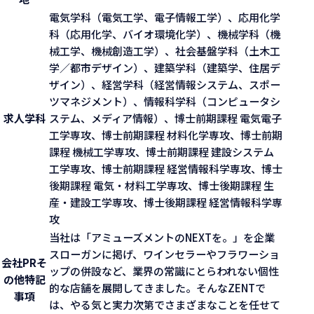
電気学科（電気工学、電子情報工学）、応用化学
科（応用化学、バイオ環境化学）、機械学科（機
械工学、機械創造工学）、社会基盤学科（土木工
学／都市デザイン）、建築学科（建築学、住居デ
ザイン）、経営学科（経営情報システム、スポー
ツマネジメント）、情報科学科（コンピュータシ
求人学科
ステム、メディア情報）、博士前期課程 電気電子
工学専攻、博士前期課程 材料化学専攻、博士前期
課程 機械工学専攻、博士前期課程 建設システム
工学専攻、博士前期課程 経営情報科学専攻、博士
後期課程 電気・材料工学専攻、博士後期課程 生
産・建設工学専攻、博士後期課程 経営情報科学専
攻
当社は「アミューズメントのNEXTを。」を企業
スローガンに掲げ、ワインセラーやフラワーショ
会社PR
そ
ップの併設など、業界の常識にとらわれない個性
の他特記
的な店舗を展開してきました。そんなZENTで
事項
は、やる気と実力次第でさまざまなことを任せて