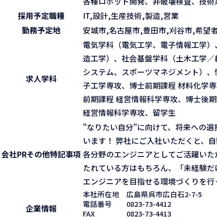
各種ロボット開発、非破壊検査、技術
採用予定職種
IT,設計,生産技術,製造,営業
勤務予定地
安城市,名古屋市,豊田市,刈谷市,希望
電気学科（電気工学、電子情報工学）
造工学）、社会基盤学科（土木工学／
システム、スポーツマネジメント）、
求人学科
子工学専攻、博士前期課程 材料化学専
前期課程 経営情報科学専攻、博士後期
経営情報科学専攻、留学生
"なりたい自分"に向けて、将来への
います！ 弊社にご入社いただくと、
会社PR
その他特記事項
各分野のエンジニアとしてご活躍いた
たれている方はもちろん、「未経験だ
エンジニアを目指せる環境づくりを行
本社所在地
広島県呉市広白石2-7-5
電話番号
0823-73-4412
企業情報
FAX
0823-73-4413