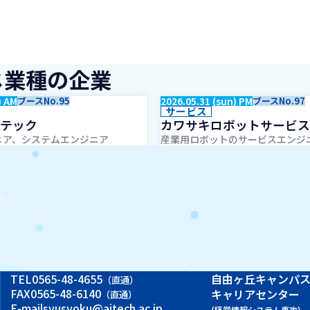
じ業種の企業
) AM
ブースNo.95
2026.05.31 (sun) PM
ブースNo.97
サービス
テック
カワサキロボットサービス
ニア、システムエンジニア
産業用ロボットのサービスエンジ
TEL
0565-48-4655
自由ヶ丘キャンパ
（直通）
FAX
0565-48-6140
キャリアセンター
（直通）
E-mail
syusyoku@aitech.ac.jp
(経営情報システム専攻)