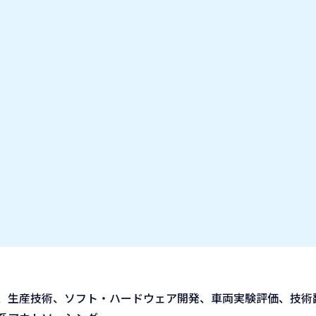
お気に入り企業
IT業種・企業研究フェア
出展企業の方へ
お知らせ
リング 東海支社
、生産技術、ソフト・ハードウェア開発、車両実験評価、技術