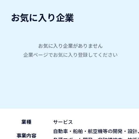
お気に入り企業
愛名会企業研究会
A
company
学内企業研究会2026
参加企業
お気に入り企業がありません
企業ページでお気に入り登録してください
ホーム
株式会社ダイキエンジニアリング 東海支社
株式会社ダイキエンジニア
2026.05.30
午前の部 9:30~11:45
ブース No.103
(sat)
業種
サービス
自動車・船舶・航空機等の開発・設計
事業内容