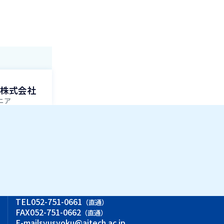
株式会社
ニア
ス
TEL
052-751-0661
（直通）
FAX
052-751-0662
（直通）
E-mail
syusyoku@aitech.ac.jp