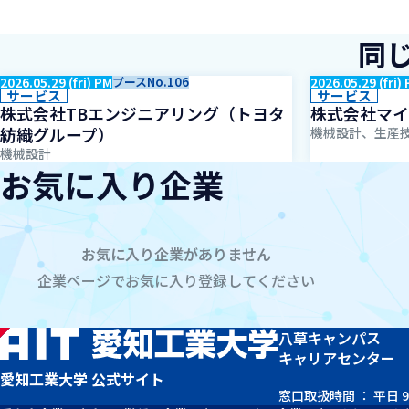
同
2026.05.29 (fri) PM
ブースNo.106
2026.05.29 (fri)
サービス
サービス
株式会社TBエンジニアリング（トヨタ
株式会社マイ
紡織グループ）
機械設計、生産
機械設計
お気に入り企業
お気に入り企業がありません
企業ページでお気に入り登録してください
八草キャンパス
キャリアセンター
愛知工業大学 公式サイト
窓口取扱時間 ： 平日