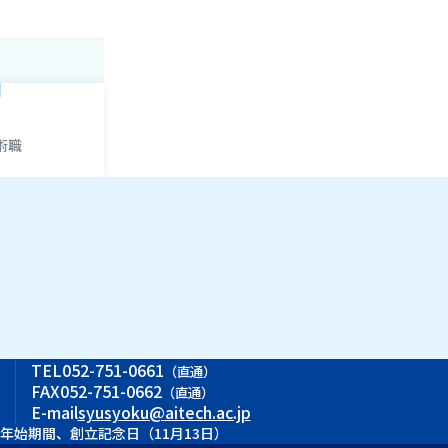
1
術職
ス
TEL
052-751-0661
（直通）
FAX
052-751-0662
（直通）
E-mail
syusyoku@aitech.ac.jp
末年始期間、創立記念日（11月13日）