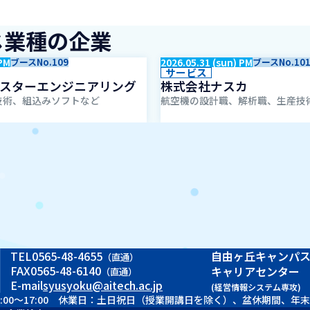
じ業種の企業
 PM
ブースNo.109
2026.05.31 (sun) PM
ブースNo.10
サービス
スターエンジニアリング
株式会社ナスカ
技術、組込みソフトなど
航空機の設計職、解析職、生産技
TEL
0565-48-4655
自由ヶ丘キャンパ
（直通）
FAX
0565-48-6140
キャリアセンター
（直通）
E-mail
syusyoku@aitech.ac.jp
(経営情報システム専攻)
 9:00～17:00 休業日：土日祝日（授業開講日を除く）、盆休期間、年