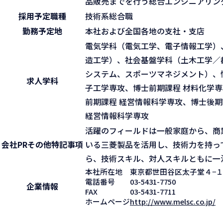
品販売までを行う総合エンジニアリン
採用予定職種
技術系総合職
勤務予定地
本社および全国各地の支社・支店
電気学科（電気工学、電子情報工学）
造工学）、社会基盤学科（土木工学／
システム、スポーツマネジメント）、
求人学科
子工学専攻、博士前期課程 材料化学専
前期課程 経営情報科学専攻、博士後期
経営情報科学専攻
活躍のフィールドは一般家庭から、商
会社PR
その他特記事項
いる三菱製品を活用し、技術力を持っ
ら、技術スキル、対人スキルともに一
本社所在地
東京都世田谷区太子堂４−
電話番号
03-5431-7750
企業情報
FAX
03-5431-7711
ホームページ
http://www.melsc.co.jp/