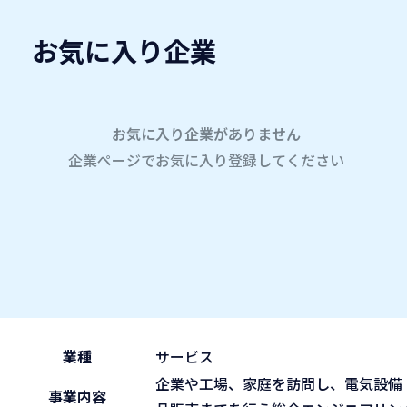
お気に入り企業
愛名会企業研究会
A
company
学内企業研究会2026
参加企業
お気に入り企業がありません
企業ページでお気に入り登録してください
ホーム
三菱電機システムサービス株式会社
三菱電機システムサービス
2026.05.30
午前の部 9:30~11:45
ブース No.108
(sat)
業種
サービス
企業や工場、家庭を訪問し、電気設備
事業内容