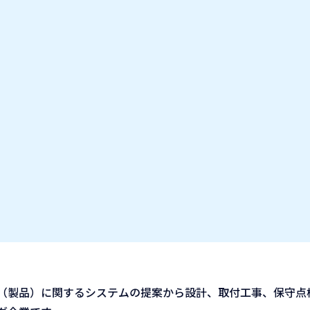
お気に入り企業
IT業種・企業研究フェア
出展企業の方へ
お知らせ
株式会社
（製品）に関するシステムの提案から設計、取付工事、保守点