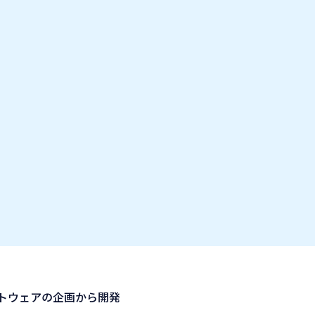
お気に入り企業
IT業種・企業研究フェア
出展企業の方へ
お知らせ
ューションズ
トウェアの企画から開発