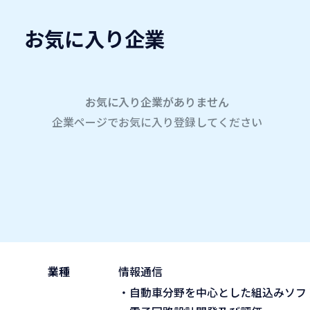
お気に入り企業
愛名会企業研究会
A
company
学内企業研究会2026
参加企業
お気に入り企業がありません
企業ページでお気に入り登録してください
ホーム
株式会社ビーネックスソリューションズ
株式会社ビーネックスソリ
2026.05.30
午前の部 9:30~11:45
ブース No.118
(sat)
業種
情報通信
・自動車分野を中心とした組込みソフ