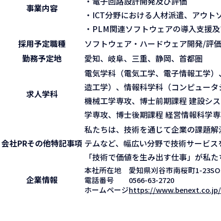
・電子回路設計開発及び評価
事業内容
・ICT分野における人材派遣、アウト
・PLM関連ソフトウェアの導入支援
採用予定職種
ソフトウェア・ハードウェア開発/評価
勤務予定地
愛知、岐阜、三重、静岡、首都圏
電気学科（電気工学、電子情報工学）
造工学）、情報科学科（コンピュータ
求人学科
機械工学専攻、博士前期課程 建設シス
学専攻、博士後期課程 経営情報科学専
私たちは、技術を通じて企業の課題解決
会社PR
その他特記事項
テムなど、幅広い分野で技術サービス
「技術で価値を生み出す仕事」が私た
本社所在地
愛知県刈谷市南桜町1-23SOUT
企業情報
電話番号
0566-63-2720
ホームページ
https://www.benext.co.jp