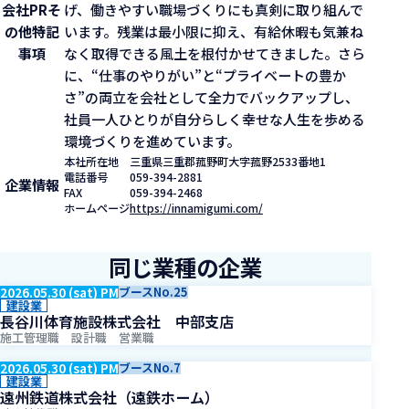
会社PR
そ
げ、働きやすい職場づくりにも真剣に取り組んで
の他特記
います。残業は最小限に抑え、有給休暇も気兼ね
事項
なく取得できる風土を根付かせてきました。さら
に、“仕事のやりがい”と“プライベートの豊か
さ”の両立を会社として全力でバックアップし、
社員一人ひとりが自分らしく幸せな人生を歩める
環境づくりを進めています。
本社所在地
三重県三重郡菰野町大字菰野2533番地1
電話番号
059-394-2881
企業情報
FAX
059-394-2468
ホームページ
https://innamigumi.com/
同じ業種の企業
2026.05.30 (sat) PM
ブースNo.25
建設業
長谷川体育施設株式会社 中部支店
施工管理職 設計職 営業職
2026.05.30 (sat) PM
ブースNo.7
建設業
遠州鉄道株式会社（遠鉄ホーム）