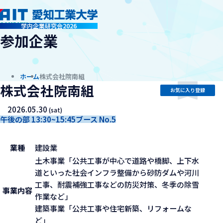
company
学内企業研究会2026
参加企業
ホーム
株式会社院南組
株式会社院南組
お気に入り登録
2026.05.30
(sat)
午後の部 13:30~15:45
ブース No.5
業種
建設業
土木事業「公共工事が中心で道路や橋脚、上下水
道といった社会インフラ整備から砂防ダムや河川
工事、耐震補強工事などの防災対策、冬季の除雪
事業内容
作業など」
建築事業「公共工事や住宅新築、リフォームな
ど」