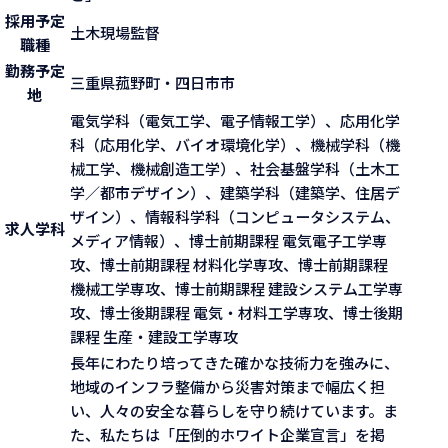
採用予定
土木現場監督
職種
勤務予定
三重県菰野町・四日市市
地
電気学科（電気工学、電子情報工学）、応用化学
科（応用化学、バイオ環境化学）、機械学科（機
械工学、機械創造工学）、社会基盤学科（土木工
学／都市デザイン）、建築学科（建築学、住居デ
ザイン）、情報科学科（コンピュータシステム、
求人学科
メディア情報）、博士前期課程 電気電子工学専
攻、博士前期課程 材料化学専攻、博士前期課程
機械工学専攻、博士前期課程 建設システム工学専
攻、博士後期課程 電気・材料工学専攻、博士後期
課程 生産・建設工学専攻
長年にわたり培ってきた確かな技術力を強みに、
地域のインフラ整備から災害対策まで幅広く担
い、人々の安全な暮らしを守り続けています。ま
た、私たちは「圧倒的ホワイト企業宣言」を掲