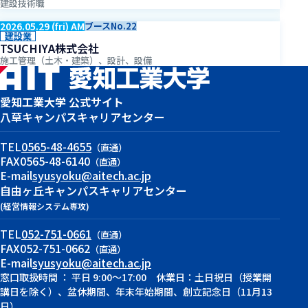
建設技術職
2026.05.29 (fri) AM
ブースNo.22
建設業
TSUCHIYA株式会社
施工管理（土木・建築）、設計、設備
愛知工業大学 公式サイト
八草キャンパス
キャリアセンター
TEL
0565-48-4655
（直通）
FAX
0565-48-6140
（直通）
E-mail
syusyoku@aitech.ac.jp
自由ヶ丘キャンパス
キャリアセンター
(経営情報システム専攻)
TEL
052-751-0661
（直通）
FAX
052-751-0662
（直通）
E-mail
syusyoku@aitech.ac.jp
窓口取扱時間 ： 平日 9:00～17:00 休業日：土日祝日（授業開
講日を除く）、盆休期間、年末年始期間、創立記念日（11月13
日）