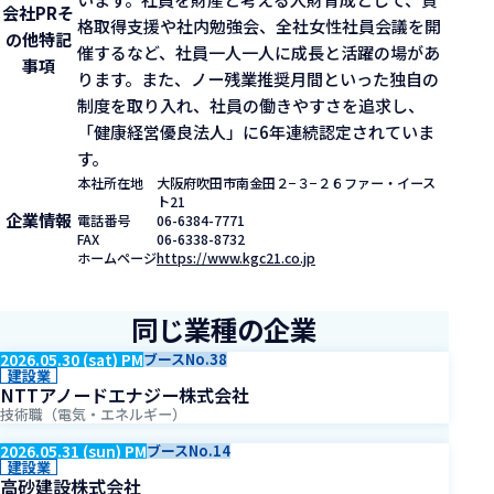
会社PR
そ
格取得支援や社内勉強会、全社女性社員会議を開
の他特記
催するなど、社員一人一人に成長と活躍の場があ
事項
ります。また、ノー残業推奨月間といった独自の
制度を取り入れ、社員の働きやすさを追求し、
「健康経営優良法人」に6年連続認定されていま
す。
本社所在地
大阪府吹田市南金田２−３−２６ファー・イース
ト21
企業情報
電話番号
06-6384-7771
FAX
06-6338-8732
ホームページ
https://www.kgc21.co.jp
同じ業種の企業
2026.05.30 (sat) PM
ブースNo.38
建設業
NTTアノードエナジー株式会社
技術職（電気・エネルギー）
2026.05.31 (sun) PM
ブースNo.14
建設業
高砂建設株式会社