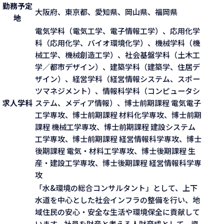
勤務予定
大阪府、東京都、愛知県、岡山県、福岡県
地
電気学科（電気工学、電子情報工学）、応用化学
科（応用化学、バイオ環境化学）、機械学科（機
械工学、機械創造工学）、社会基盤学科（土木工
学／都市デザイン）、建築学科（建築学、住居デ
ザイン）、経営学科（経営情報システム、スポー
ツマネジメント）、情報科学科（コンピュータシ
求人学科
ステム、メディア情報）、博士前期課程 電気電子
工学専攻、博士前期課程 材料化学専攻、博士前期
課程 機械工学専攻、博士前期課程 建設システム
工学専攻、博士前期課程 経営情報科学専攻、博士
後期課程 電気・材料工学専攻、博士後期課程 生
産・建設工学専攻、博士後期課程 経営情報科学専
攻
「水&環境の総合コンサルタント」として、上下
水道を中心とした社会インフラの整備を行い、地
域住民の安心・安全な生活や環境保全に貢献して
います。社員を財産と考える人財育成として、資