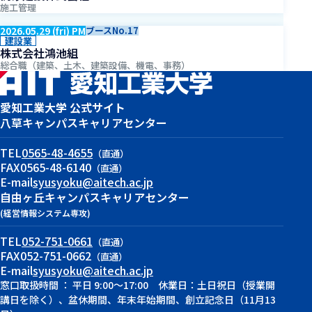
施工管理
2026.05.29 (fri) PM
ブースNo.17
建設業
株式会社鴻池組
総合職（建築、土木、建築設備、機電、事務）
愛知工業大学 公式サイト
八草キャンパス
キャリアセンター
TEL
0565-48-4655
（直通）
FAX
0565-48-6140
（直通）
E-mail
syusyoku@aitech.ac.jp
自由ヶ丘キャンパス
キャリアセンター
(経営情報システム専攻)
TEL
052-751-0661
（直通）
FAX
052-751-0662
（直通）
E-mail
syusyoku@aitech.ac.jp
窓口取扱時間 ： 平日 9:00～17:00 休業日：土日祝日（授業開
講日を除く）、盆休期間、年末年始期間、創立記念日（11月13