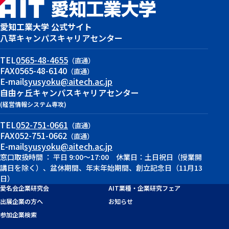
愛知工業大学 公式サイト
八草キャンパス
キャリアセンター
TEL
0565-48-4655
（直通）
FAX
0565-48-6140
（直通）
E-mail
syusyoku@aitech.ac.jp
自由ヶ丘キャンパス
キャリアセンター
(経営情報システム専攻)
TEL
052-751-0661
（直通）
FAX
052-751-0662
（直通）
E-mail
syusyoku@aitech.ac.jp
窓口取扱時間 ： 平日 9:00～17:00 休業日：土日祝日（授業開
講日を除く）、盆休期間、年末年始期間、創立記念日（11月13
日）
愛名会企業研究会
AIT業種・企業研究フェア
出展企業の方へ
お知らせ
参加企業検索