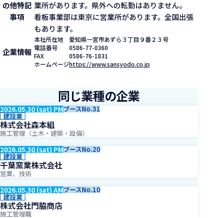
の他特記
業所があります。県外への転勤はありません。
事項
看板事業部は東京に営業所があります。全国出張
もあります。
本社所在地
愛知県一宮市あずら３丁目９番２３号
電話番号
0586-77-0360
企業情報
FAX
0586-76-1831
ホームページ
https://www.sansyodo.co.jp
同じ業種の企業
2026.05.30 (sat) PM
ブースNo.31
建設業
株式会社森本組
施工管理（土木・建築・設備）
2026.05.30 (sat) PM
ブースNo.20
建設業
千葉窯業株式会社
営業、技術
2026.05.30 (sat) AM
ブースNo.10
建設業
株式会社門脇商店
施工管理職