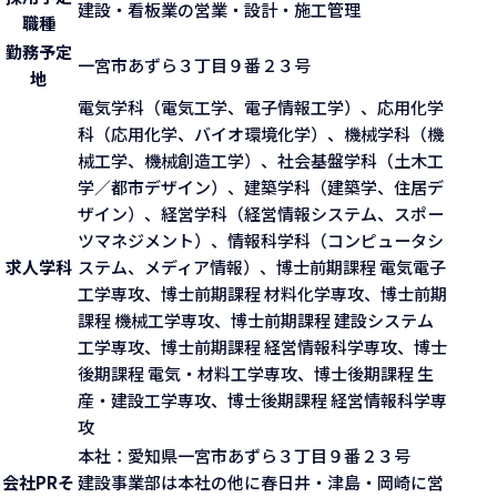
建設・看板業の営業・設計・施工管理
職種
勤務予定
一宮市あずら３丁目９番２３号
地
電気学科（電気工学、電子情報工学）、応用化学
科（応用化学、バイオ環境化学）、機械学科（機
械工学、機械創造工学）、社会基盤学科（土木工
学／都市デザイン）、建築学科（建築学、住居デ
ザイン）、経営学科（経営情報システム、スポー
ツマネジメント）、情報科学科（コンピュータシ
求人学科
ステム、メディア情報）、博士前期課程 電気電子
工学専攻、博士前期課程 材料化学専攻、博士前期
課程 機械工学専攻、博士前期課程 建設システム
工学専攻、博士前期課程 経営情報科学専攻、博士
後期課程 電気・材料工学専攻、博士後期課程 生
産・建設工学専攻、博士後期課程 経営情報科学専
攻
本社：愛知県一宮市あずら３丁目９番２３号
会社PR
そ
建設事業部は本社の他に春日井・津島・岡崎に営