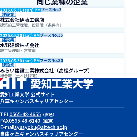
同じ業種の企業
2026.05.31 (sun) PM
ブースNo.3
建設業
株式会社伊藤工務店
建築施工管理職、設計職（条件有）
2026.05.30 (sat) AM
ブースNo.35
建設業
水野建設株式会社
施工管理職・営業職
2026.05.30 (sat) PM
ブースNo.30
建設業
みらい建設工業株式会社（高松グループ）
総合職（土木技術職）
愛知工業大学 公式サイト
八草キャンパス
キャリアセンター
TEL
0565-48-4655
（直通）
FAX
0565-48-6140
（直通）
E-mail
syusyoku@aitech.ac.jp
自由ヶ丘キャンパス
キャリアセンター