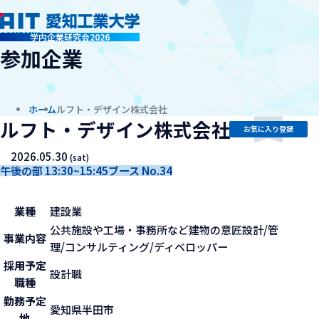
company
学内企業研究会2026
参加企業
ホーム
ルフト・デザイン株式会社
ルフト・デザイン株式会社
お気に入り登録
2026.05.30
(sat)
午後の部 13:30~15:45
ブース No.34
業種
建設業
公共施設や工場・事務所など建物の意匠設計/管
事業内容
理/コンサルティング/ディベロッパー
採用予定
設計職
職種
勤務予定
愛知県半田市
地