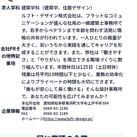
求人学科
建築学科（建築学、住居デザイン）
ルフト・デザイン株式会社は、フラットなコミュ
ニケーションが盛んな社風の一級建築士事務所で
す。若手からベテランまで年齢を問わず活発に情
報の共有が行われています。一人ひとりの裁量が
大きく、若いうちから実践を通してキャリアを形
会社PR
そ
成することができます。また、弊社は「働きやす
の他特記
さ」と「やりがい」を両立できる職場づくりに取
事項
り組んでいます。年間休日は125日（土日祝休）
残業は月平均10時間以下と少なく、業務の効率化
によりプライベートの時間も大切にできます。
「誰もが安心して長く働ける」そんな設計事務所
で、あなたの可能性を広げてみませんか？
本社所在地
愛知県知多郡美浜町大字布土字平井304
電話番号
0569-83-2188
企業情報
FAX
0569-83-2189
ホームページ
https://www.luft-design.jp/