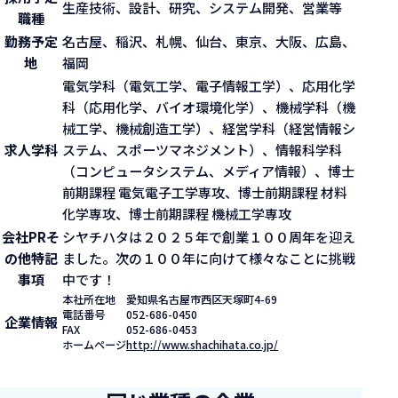
生産技術、設計、研究、システム開発、営業等
職種
勤務予定
名古屋、稲沢、札幌、仙台、東京、大阪、広島、
地
福岡
電気学科（電気工学、電子情報工学）、応用化学
科（応用化学、バイオ環境化学）、機械学科（機
械工学、機械創造工学）、経営学科（経営情報シ
求人学科
ステム、スポーツマネジメント）、情報科学科
（コンピュータシステム、メディア情報）、博士
前期課程 電気電子工学専攻、博士前期課程 材料
化学専攻、博士前期課程 機械工学専攻
会社PR
そ
シヤチハタは２０２５年で創業１００周年を迎え
の他特記
ました。次の１００年に向けて様々なことに挑戦
事項
中です！
本社所在地
愛知県名古屋市西区天塚町4-69
電話番号
052-686-0450
企業情報
FAX
052-686-0453
ホームページ
http://www.shachihata.co.jp/