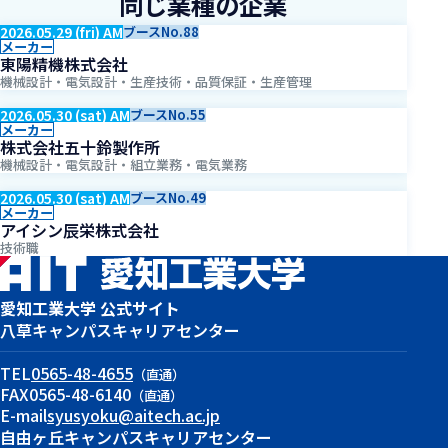
同じ業種の企業
2026.05.29 (fri) AM
ブースNo.88
メーカー
東陽精機株式会社
機械設計・電気設計・生産技術・品質保証・生産管理
2026.05.30 (sat) AM
ブースNo.55
メーカー
株式会社五十鈴製作所
機械設計・電気設計・組立業務・電気業務
2026.05.30 (sat) AM
ブースNo.49
メーカー
アイシン辰栄株式会社
技術職
愛知工業大学 公式サイト
八草キャンパス
キャリアセンター
TEL
0565-48-4655
（直通）
FAX
0565-48-6140
（直通）
E-mail
syusyoku@aitech.ac.jp
自由ヶ丘キャンパス
キャリアセンター