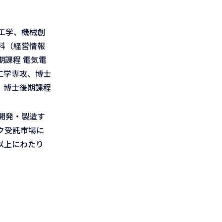
工学、機械創
科（経営情報
課程 電気電
工学専攻、博士
、博士後期課程
開発・製造す
ク受託市場に
以上にわたり