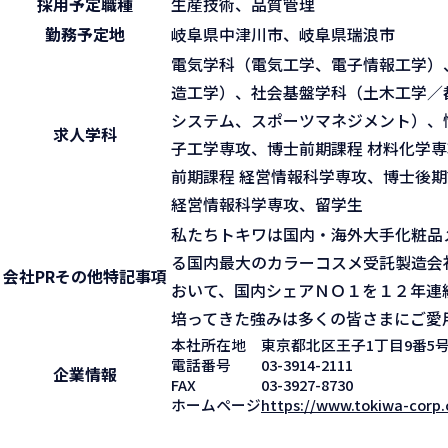
採用予定職種
生産技術、品質管理
勤務予定地
岐阜県中津川市、岐阜県瑞浪市
電気学科（電気工学、電子情報工学）
造工学）、社会基盤学科（土木工学／
システム、スポーツマネジメント）、
求人学科
子工学専攻、博士前期課程 材料化学専
前期課程 経営情報科学専攻、博士後期
経営情報科学専攻、留学生
私たちトキワは国内・海外大手化粧品
る国内最大のカラーコスメ受託製造会
会社PR
その他特記事項
おいて、国内シェアＮＯ１を１２年連
培ってきた強みは多くの皆さまにご愛
本社所在地
東京都北区王子1丁目9番5号
電話番号
03-3914-2111
企業情報
FAX
03-3927-8730
ホームページ
https://www.tokiwa-corp