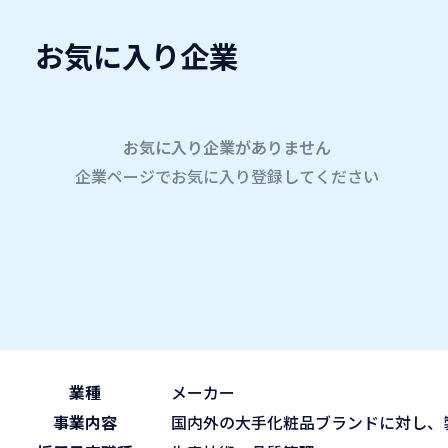
お気に入り企業
愛名会企業研究会
A
company
学内企業研究会2026
参加企業
お気に入り企業がありません
企業ページでお気に入り登録してください
ホーム
株式会社トキワ
株式会社トキワ
2026.05.30
午後の部 13:30~15:45
ブース No.70
(sat)
業種
メーカー
事業内容
国内外の大手化粧品ブランドに対し、