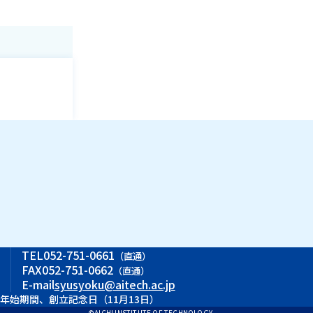
ス
TEL
052-751-0661
（直通）
FAX
052-751-0662
（直通）
E-mail
syusyoku@aitech.ac.jp
末年始期間、創立記念日（11月13日）
©AICHI INSTITUTE OF TECHNOLOGY