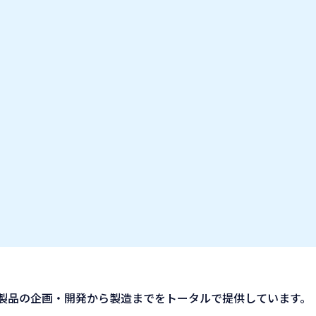
お気に入り企業
IT業種・企業研究フェア
出展企業の方へ
お知らせ
製品の企画・開発から製造までをトータルで提供しています。