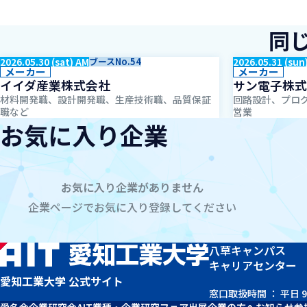
同
2026.05.30 (sat) AM
ブースNo.54
2026.05.31 (sun
メーカー
メーカー
イイダ産業株式会社
サン電子株式
材料開発職、設計開発職、生産技術職、品質保証
回路設計、プログ
職など
営業
お気に入り企業
お気に入り企業がありません
企業ページでお気に入り登録してください
八草キャンパス
キャリアセンター
愛知工業大学 公式サイト
窓口取扱時間 ： 平日