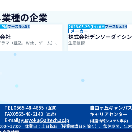
じ業種の企業
) PM
ブースNo.58
2026.05.29 (fri) AM
ブースNo.84
メーカー
会社
株式会社デンソーダイシン
ラマ（組込、Web、ゲーム）、
生産技術
TEL
0565-48-4655
自由ヶ丘キャンパ
（直通）
FAX
0565-48-6140
キャリアセンター
（直通）
E-mail
syusyoku@aitech.ac.jp
(経営情報システム専攻)
 9:00～17:00 休業日：土日祝日（授業開講日を除く）、盆休期間、年