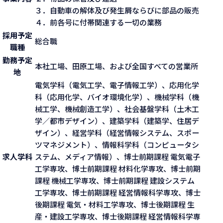
３．自動車の解体及び発生屑ならびに部品の販売
４．前各号に付帯関連する一切の業務
採用予定
総合職
職種
勤務予定
本社工場、田原工場、および全国すべての営業所
地
電気学科（電気工学、電子情報工学）、応用化学
科（応用化学、バイオ環境化学）、機械学科（機
械工学、機械創造工学）、社会基盤学科（土木工
学／都市デザイン）、建築学科（建築学、住居デ
ザイン）、経営学科（経営情報システム、スポー
ツマネジメント）、情報科学科（コンピュータシ
求人学科
ステム、メディア情報）、博士前期課程 電気電子
工学専攻、博士前期課程 材料化学専攻、博士前期
課程 機械工学専攻、博士前期課程 建設システム
工学専攻、博士前期課程 経営情報科学専攻、博士
後期課程 電気・材料工学専攻、博士後期課程 生
産・建設工学専攻、博士後期課程 経営情報科学専