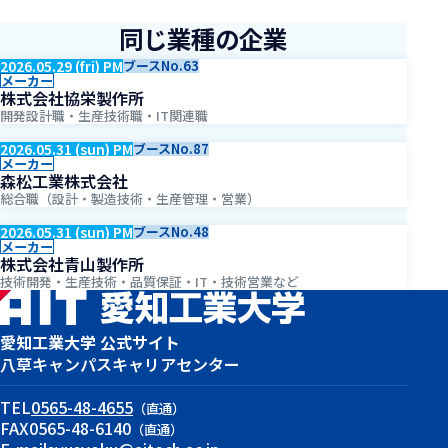
同じ業種の企業
2026.05.29 (fri) PM
ブースNo.63
メーカー
株式会社協栄製作所
開発設計職・生産技術職・IT関連職
2026.05.31 (sun) PM
ブースNo.87
メーカー
森松工業株式会社
総合職（設計・製造技術・生産管理・営業）
2026.05.31 (sun) PM
ブースNo.48
メーカー
株式会社青山製作所
技術開発・生産技術・品質保証・IT・技術営業など
愛知工業大学 公式サイト
八草キャンパス
キャリアセンター
TEL
0565-48-4655
（直通）
FAX
0565-48-6140
（直通）