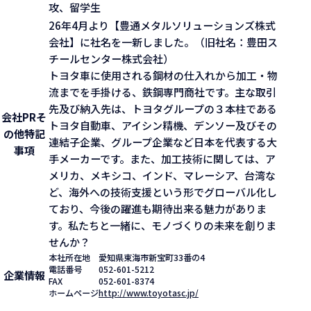
攻、留学生
26年4月より【豊通メタルソリューションズ株式
会社】に社名を一新しました。（旧社名：豊田ス
チールセンター株式会社）
トヨタ車に使用される鋼材の仕入れから加工・物
流までを手掛ける、鉄鋼専門商社です。主な取引
先及び納入先は、トヨタグループの３本柱である
会社PR
そ
トヨタ自動車、アイシン精機、デンソー及びその
の他特記
連結子企業、グループ企業など日本を代表する大
事項
手メーカーです。また、加工技術に関しては、ア
メリカ、メキシコ、インド、マレーシア、台湾な
ど、海外への技術支援という形でグローバル化し
ており、今後の躍進も期待出来る魅力がありま
す。私たちと一緒に、モノづくりの未来を創りま
せんか？
本社所在地
愛知県東海市新宝町33番の4
電話番号
052-601-5212
企業情報
FAX
052-601-8374
ホームページ
http://www.toyotasc.jp/