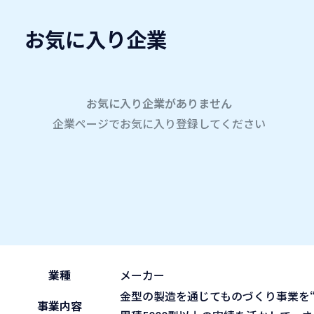
お気に入り企業
愛名会企業研究会
A
company
学内企業研究会2026
参加企業
お気に入り企業がありません
企業ページでお気に入り登録してください
ホーム
株式会社フジイ金型
株式会社フジイ金型
2026.05.30
午後の部 13:30~15:45
ブース No.76
(sat)
業種
メーカー
金型の製造を通じてものづくり事業を“
事業内容