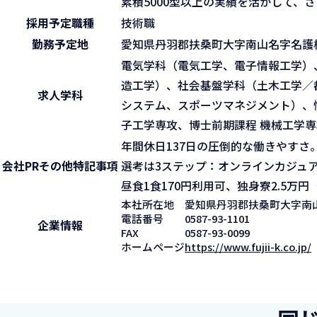
累積5000型以上の実績を活かして、
採用予定職種
技術職
勤務予定地
愛知県丹羽郡扶桑町大字南山名字名護根
電気学科（電気工学、電子情報工学）
造工学）、社会基盤学科（土木工学／
求人学科
システム、スポーツマネジメント）、
子工学専攻、博士前期課程 機械工学専
年間休日137日の圧倒的な働きやすさ
会社PR
その他特記事項
選考は3ステップ：オンラインカジュ
昼食1食170円利用可、独身寮2.5万
本社所在地
愛知県丹羽郡扶桑町大字南山
電話番号
0587-93-1101
企業情報
FAX
0587-93-0099
ホームページ
https://www.fujii-k.co.jp/