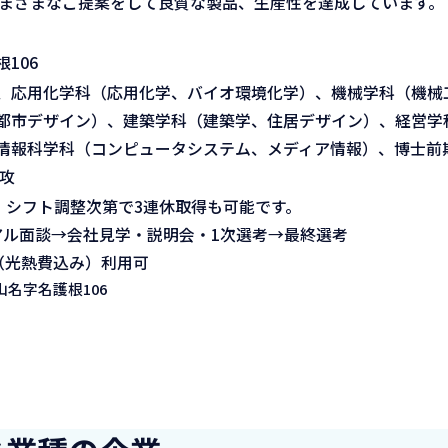
さまざまなご提案をして良質な製品、生産性を達成しています。
106
、応用化学科（応用化学、バイオ環境化学）、機械学科（機械
都市デザイン）、建築学科（建築学、住居デザイン）、経営学
情報科学科（コンピュータシステム、メディア情報）、博士前期
攻
。シフト調整次第で3連休取得も可能です。
アル面談→会社見学・説明会・1次選考→最終選考
円（光熱費込み）利用可
名字名護根106