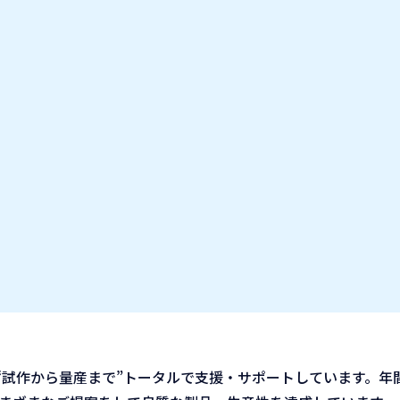
お気に入り企業
IT業種・企業研究フェア
出展企業の方へ
お知らせ
試作から量産まで”トータルで支援・サポートしています。年間