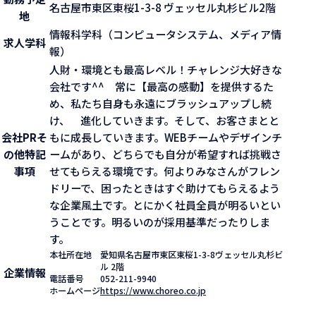
名古屋市東区東桜1-3-8 ヴェッセル丸杉ビル2階
地
情報科学科（コンピュータシステム、メディア情
求人学科
報）
人財・環境とも最高レベル！チャレンジ大好きな
会社です^^ 常に【最高の感動】を提供するた
め、私たち自身も永遠にブラッシュアップし続
け、 進化していきます。そして、お客さまとと
会社PR
そ
もに成長していきます。WEBチームやデザインチ
の他特記
ームがあり、どちらでも自分が希望すれば挑戦さ
事項
せてもらえる環境です。何よりみなさんがフレン
ドリーで、困ったときはすぐ助けてもらえるよう
な企業風土です。とにかく社員全員が明るいとい
うことです。明るいのが採用基準だったりしま
す。
本社所在地
愛知県名古屋市東区東桜1-3-8ヴェッセル丸杉ビ
ル 2階
企業情報
電話番号
052-211-9940
ホームページ
https://www.choreo.co.jp