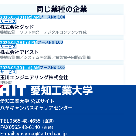
同じ業種の企業
2026.05.30 (sat) AM
ブースNo.104
サービス
株式会社ダッド
機械設計 ソフト開発 デジタルコンテンツ作成
2026.05.29 (fri) PM
ブースNo.100
サービス
株式会社アビスト
機械設計開／システム開発職／電気電子回路設計職
2026.05.30 (sat) AM
ブースNo.105
サービス
玉川エンジニアリング株式会社
技術職
愛知工業大学 公式サイト
八草キャンパス
キャリアセンター
TEL
0565-48-4655
（直通）
FAX
0565-48-6140
（直通）
E-mail
syusyoku@aitech.ac.jp