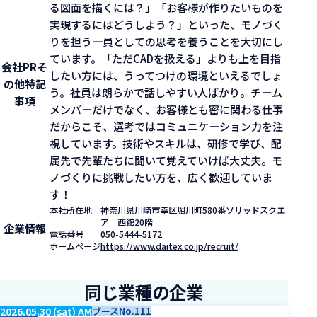
る図面を描くには？」「お客様が作りたいものを
実現するにはどうしよう？」といった、モノづく
りを担う一員としての思考を養うことを大切にし
ています。「ただCADを扱える」よりも上を目指
会社PR
そ
したい方には、うってつけの環境といえるでしょ
の他特記
う。社員は朗らかで話しやすい人ばかり。チーム
事項
メンバーだけでなく、お客様とも密に関わる仕事
だからこそ、選考ではコミュニケーション力を注
視しています。技術やスキルは、研修で学び、配
属先で先輩たちに聞いて覚えていけば大丈夫。モ
ノづくりに挑戦したい方を、広く歓迎していま
す！
本社所在地
神奈川県川崎市幸区堀川町580番ソリッドスクエ
ア 西館20階
企業情報
電話番号
050-5444-5172
ホームページ
https://www.daitex.co.jp/recruit/
同じ業種の企業
2026.05.30 (sat) AM
ブースNo.111