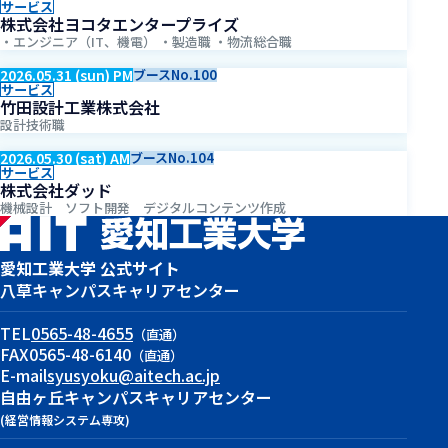
サービス
株式会社ヨコタエンタープライズ
・エンジニア（IT、機電） ・製造職 ・物流総合職
2026.05.31 (sun) PM
ブースNo.100
サービス
竹田設計工業株式会社
設計技術職
2026.05.30 (sat) AM
ブースNo.104
サービス
株式会社ダッド
機械設計 ソフト開発 デジタルコンテンツ作成
愛知工業大学 公式サイト
八草キャンパス
キャリアセンター
TEL
0565-48-4655
（直通）
FAX
0565-48-6140
（直通）
E-mail
syusyoku@aitech.ac.jp
自由ヶ丘キャンパス
キャリアセンター
(経営情報システム専攻)