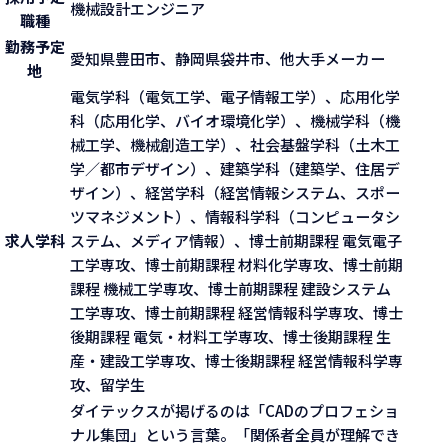
機械設計エンジニア
職種
勤務予定
愛知県豊田市、静岡県袋井市、他大手メーカー
地
電気学科（電気工学、電子情報工学）、応用化学
科（応用化学、バイオ環境化学）、機械学科（機
械工学、機械創造工学）、社会基盤学科（土木工
学／都市デザイン）、建築学科（建築学、住居デ
ザイン）、経営学科（経営情報システム、スポー
ツマネジメント）、情報科学科（コンピュータシ
求人学科
ステム、メディア情報）、博士前期課程 電気電子
工学専攻、博士前期課程 材料化学専攻、博士前期
課程 機械工学専攻、博士前期課程 建設システム
工学専攻、博士前期課程 経営情報科学専攻、博士
後期課程 電気・材料工学専攻、博士後期課程 生
産・建設工学専攻、博士後期課程 経営情報科学専
攻、留学生
ダイテックスが掲げるのは「CADのプロフェショ
ナル集団」という言葉。「関係者全員が理解でき