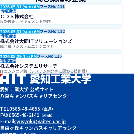
2026.05.31 (sun) AM
ブースNo.111
情報通信
ＣＤＳ株式会社
設計技術、ドキュメント制作
2026.05.31 (sun) AM
ブースNo.112
情報通信
株式会社大同ITソリューションズ
総合職（システムエンジニア）
2026.05.29 (fri) PM
ブースNo.115
情報通信
株式会社システムリサーチ
ITエンジニア職（システム開発等に関わる技術職）
愛知工業大学 公式サイト
八草キャンパス
キャリアセンター
TEL
0565-48-4655
（直通）
FAX
0565-48-6140
（直通）
E-mail
syusyoku@aitech.ac.jp
自由ヶ丘キャンパス
キャリアセンター