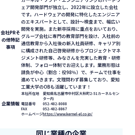
ェア開発部門が独立し、2022年に設立した会社
です。ハードウェアの開発に特化したエンジニア
のエキスパートとして、設計〜検査まで、幅広い
開発を実施。また新卒採用に重点をおいており、
会社PR
そ
グループ会社に専門の教育部門を設け、入社前の
の他特記
通信教育から入社後の新入社員研修、キャリア別
事項
に構成された自己啓発研修からプロジェクトマネ
ジメント研修等、みなさんを充実した教育・研修
体制、フォロー体制でお迎えします。業務形態は
請負が中心（割合：役98％）で、チームで仕事を
進めていきます。文理問わず募集しており、愛知
工業大学のOBも活躍しています！
本社所在地
愛知県名古屋市中村区大秋町2-51カーネルセン
ター内
企業情報
電話番号
052-482-8088
FAX
052-482-8867
ホームページ
https://www.kernel-el.co.jp/
同じ業種の企業