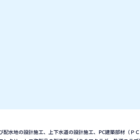
お気に入り企業
IT業種・企業研究フェア
出展企業の方へ
お知らせ
び配水地の設計施工、上下水道の設計施工、PC建築部材（Ｐ