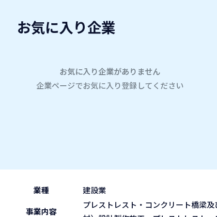
お気に入り企業
愛名会企業研究会
A
company
学内企業研究会2026
参加企業
お気に入り企業がありません
企業ページでお気に入り登録してください
ホーム
株式会社安部日鋼工業
株式会社安部日鋼工業
2026.05.31
午前の部 9:30~11:45
ブース No.5
(sun)
業種
建設業
プレストレスト・コンクリート橋梁及
事業内容