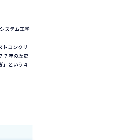
）
設システム工学
ストコンクリ
７７年の歴史
ぎ」という４