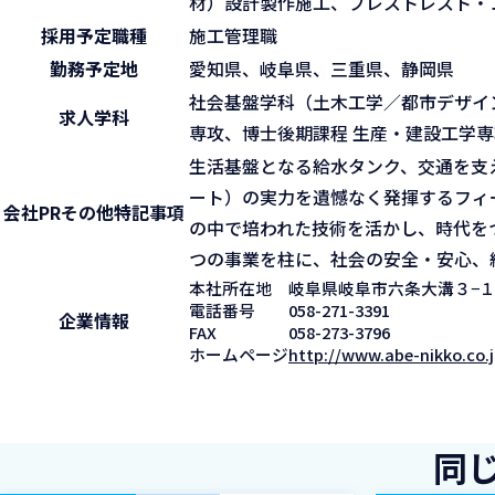
材）設計製作施工、プレストレスト・
採用予定職種
施工管理職
勤務予定地
愛知県、岐阜県、三重県、静岡県
社会基盤学科（土木工学／都市デザイ
求人学科
専攻、博士後期課程 生産・建設工学専
生活基盤となる給水タンク、交通を支
ート）の実力を遺憾なく発揮するフィ
会社PR
その他特記事項
の中で培われた技術を活かし、時代を
つの事業を柱に、社会の安全・安心、
本社所在地
岐阜県岐阜市六条大溝３−１
電話番号
058-271-3391
企業情報
FAX
058-273-3796
ホームページ
http://www.abe-nikko.co.
同