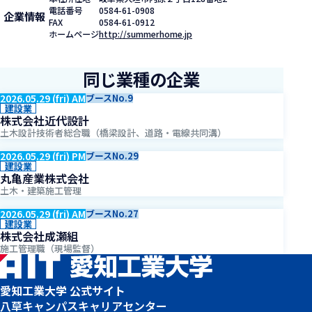
電話番号
0584-61-0908
企業情報
FAX
0584-61-0912
ホームページ
http://summerhome.jp
同じ業種の企業
2026.05.29 (fri) AM
ブースNo.9
建設業
株式会社近代設計
土木設計技術者総合職（橋梁設計、道路・電線共同溝）
2026.05.29 (fri) PM
ブースNo.29
建設業
丸亀産業株式会社
土木・建築施工管理
2026.05.29 (fri) AM
ブースNo.27
建設業
株式会社成瀬組
施工管理職（現場監督）
愛知工業大学 公式サイト
八草キャンパス
キャリアセンター