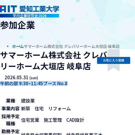
company
学内企業研究会2026
参加企業
ホーム
サマーホーム株式会社 クレバリーホーム大垣店 岐阜店
サマーホーム株式会社 クレバ
お気に入り登録
リーホーム大垣店 岐阜店
2026.05.31
(sun)
午前の部 9:30~11:45
ブース No.8
業種
建設業
事業内容
新築 住宅 リフォーム
採用予定
住宅営業 施工管理 CAD設計
職種
勤務予定
岐阜県大垣市墨俣町 岐阜県岐阜市正木