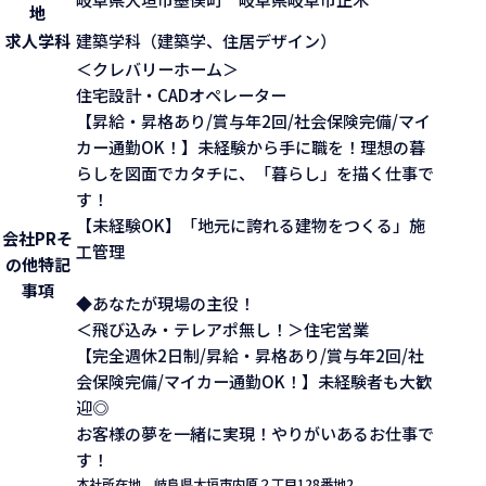
地
求人学科
建築学科（建築学、住居デザイン）
＜クレバリーホーム＞
住宅設計・CADオペレーター
【昇給・昇格あり/賞与年2回/社会保険完備/マイ
カー通勤OK！】未経験から手に職を！理想の暮
らしを図面でカタチに、「暮らし」を描く仕事で
す！
【未経験OK】「地元に誇れる建物をつくる」施
会社PR
そ
工管理
の他特記
事項
◆あなたが現場の主役！
＜飛び込み・テレアポ無し！＞住宅営業
【完全週休2日制/昇給・昇格あり/賞与年2回/社
会保険完備/マイカー通勤OK！】未経験者も大歓
迎◎
お客様の夢を一緒に実現！やりがいあるお仕事で
す！
本社所在地
岐阜県大垣市内原２丁目128番地2