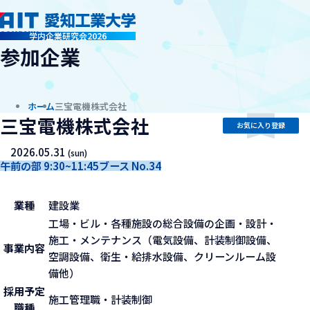
company
学内企業研究会2026
参加企業
ホーム
三宝電機株式会社
三宝電機株式会社
お気に入り登録
2026.05.31
(sun)
午前の部 9:30~11:45
ブース No.34
業種
建設業
工場・ビル・各種施設の総合設備の企画・設計・
施工・メンテナンス（電気設備、計装制御設備、
事業内容
空調設備、衛生・給排水設備、クリーンルーム設
備他）
採用予定
施工管理職・計装制御
職種