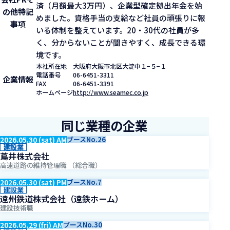
済（月額最大3万円）、企業型確定拠出年金を始
の他特記
めました。資格手当の支給など社員の頑張りに報
事項
いる体制を整えています。20・30代の社員が多
く、分からないことが聞きやすく、成長できる環
境です。
本社所在地
大阪府大阪市北区大淀中１−５−１
電話番号
06-6451-3311
企業情報
FAX
06-6451-3391
ホームページ
http://www.seamec.co.jp
同じ業種の企業
2026.05.30 (sat) AM
ブースNo.26
建設業
蔦井株式会社
高速道路の維持管理職 （総合職）
2026.05.30 (sat) PM
ブースNo.7
建設業
遠州鉄道株式会社（遠鉄ホーム）
建設技術職
2026.05.29 (fri) AM
ブースNo.30