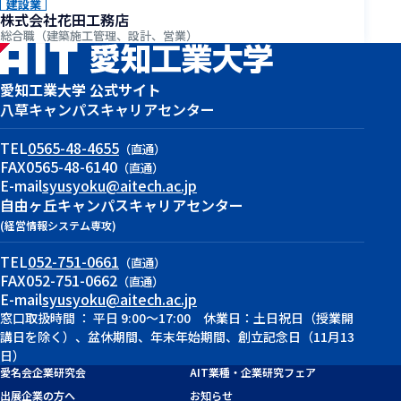
建設業
株式会社花田工務店
総合職（建築施工管理、設計、営業）
愛知工業大学 公式サイト
八草キャンパス
キャリアセンター
TEL
0565-48-4655
（直通）
FAX
0565-48-6140
（直通）
E-mail
syusyoku@aitech.ac.jp
自由ヶ丘キャンパス
キャリアセンター
(経営情報システム専攻)
TEL
052-751-0661
（直通）
FAX
052-751-0662
（直通）
E-mail
syusyoku@aitech.ac.jp
窓口取扱時間 ： 平日 9:00～17:00 休業日：土日祝日（授業開
講日を除く）、盆休期間、年末年始期間、創立記念日（11月13
日）
愛名会企業研究会
AIT業種・企業研究フェア
出展企業の方へ
お知らせ