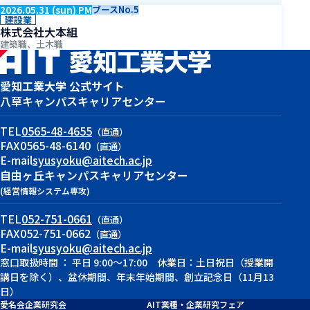
2026.05.31 (sun) PM
ブースNo.5
建設業
株式会社大本組
建築職、土木職
愛知工業大学 公式サイト
八草キャンパス
キャリアセンター
TEL
0565-48-4655
（直通）
FAX
0565-48-6140
（直通）
E-mail
syusyoku@aitech.ac.jp
自由ヶ丘キャンパス
キャリアセンター
(経営情報システム専攻)
TEL
052-751-0661
（直通）
FAX
052-751-0662
（直通）
E-mail
syusyoku@aitech.ac.jp
窓口取扱時間 ： 平日 9:00～17:00 休業日：土日祝日（授業開
講日を除く）、盆休期間、年末年始期間、創立記念日（11月13
日）
愛名会企業研究会
AIT業種・企業研究フェア