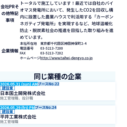
トータルで施工しています！最近では自社のバイ
会社PR
そ
オマス発電所において、発生したCO2を回収し構
の他特記
内に設置した農業ハウスで利活用する「カーボン
事項
ネガティブ発電所」を実現するなど、地球温暖化
防止・脱炭素社会の推進を目指した取り組みを進
めています。
本社所在地
東京都千代田区神田神保町2-4
電話番号
03-5213-7200
企業情報
FAX
03-5213-7202
ホームページ
http://www.taihei-dengyo.co.jp
同じ業種の企業
2026.05.31 (sun) AM
ブースNo.22
建設業
日本国土開発株式会社
施工管理職、設計職
2026.05.29 (fri) PM
ブースNo.24
建設業
平井工業株式会社
施工管理職